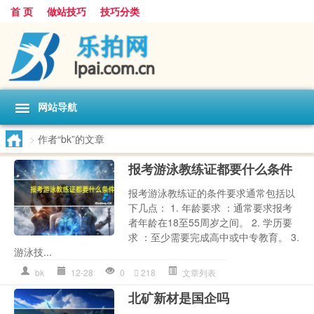
首 页
做站技巧
技巧分类
网站导航
>
作者“bk”的文章
报考游泳教练证都要什么条件
报考游泳教练证的条件要求通常包括以
下几点： 1. 年龄要求 ：通常要求报考
者年龄在18至55周岁之间。 2. 学历要
求 ：至少需要完成高中或中专教育。 3.
游泳技...
bk
12-28
0
218
文章列表
北矿新材是国企吗