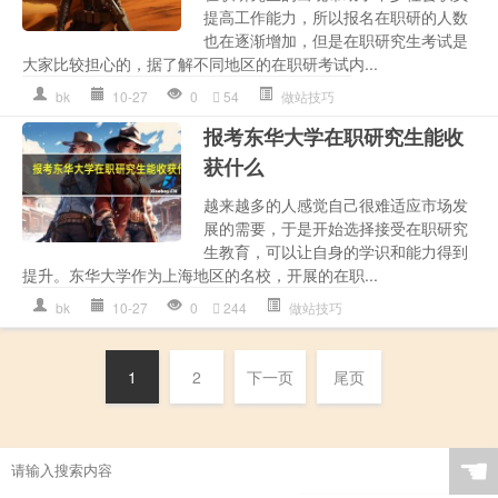
提高工作能力，所以报名在职研的人数
也在逐渐增加，但是在职研究生考试是
大家比较担心的，据了解不同地区的在职研考试内...
bk
10-27
0
54
做站技巧
报考东华大学在职研究生能收
获什么
越来越多的人感觉自己很难适应市场发
展的需要，于是开始选择接受在职研究
生教育，可以让自身的学识和能力得到
提升。东华大学作为上海地区的名校，开展的在职...
bk
10-27
0
244
做站技巧
1
2
下一页
尾页
☚