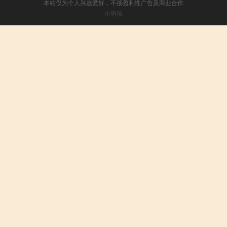
本站仅为个人兴趣爱好，不接盈利性广告及商业合作
小男孩