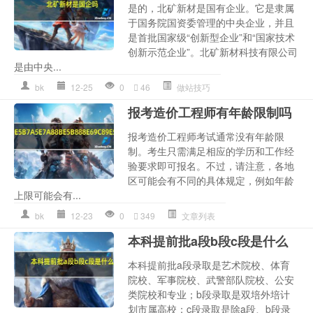
是的，北矿新材是国有企业。它是隶属
于国务院国资委管理的中央企业，并且
是首批国家级“创新型企业”和“国家技术
创新示范企业”。北矿新材科技有限公司
是由中央...
bk
12-25
0
46
做站技巧
报考造价工程师有年龄限制吗
报考造价工程师考试通常没有年龄限
制。考生只需满足相应的学历和工作经
验要求即可报名。不过，请注意，各地
区可能会有不同的具体规定，例如年龄
上限可能会有...
bk
12-23
0
349
文章列表
本科提前批a段b段c段是什么
本科提前批a段录取是艺术院校、体育
院校、军事院校、武警部队院校、公安
类院校和专业；b段录取是双培外培计
划市属高校；c段录取是除a段、b段录