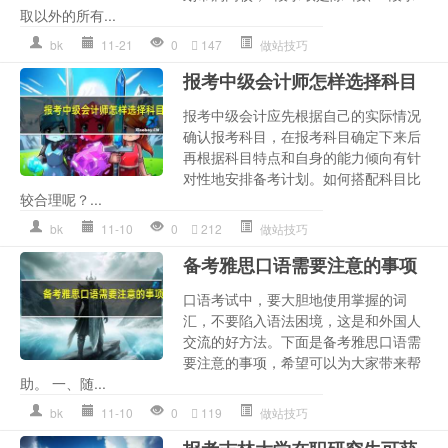
取以外的所有...
bk
11-21
0
147
做站技巧
报考中级会计师怎样选择科目
报考中级会计应先根据自己的实际情况
确认报考科目，在报考科目确定下来后
再根据科目特点和自身的能力倾向有针
对性地安排备考计划。如何搭配科目比
较合理呢？...
bk
11-10
0
212
做站技巧
备考雅思口语需要注意的事项
口语考试中，要大胆地使用掌握的词
汇，不要陷入语法困境，这是和外国人
交流的好方法。下面是备考雅思口语需
要注意的事项，希望可以为大家带来帮
助。 一、随...
bk
11-10
0
119
做站技巧