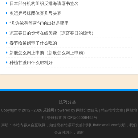
日本部分机构组织反排海请愿书签名
奥运乒乓球团体赛几号决赛
“几许浓苞等露匀”的出处是哪里
凉宫春日的惊愕在线阅读（凉宫春日的惊愕）
春节给爸妈带了什么吃的
新股怎么网上申购（新股怎么网上申购）
种植甘蔗用什么肥料好
技巧分类
Copyright © 2012 - 2026
乐拍网
Powered by
网站分类目录
|
精选推荐文章
|
网站地
图
|
疑难解答
陕ICP备05009492号
声明：本站内容来自互联网，如信息有错误可发邮件到f_fb#foxmail.com说明，我们
会及时纠正，谢谢