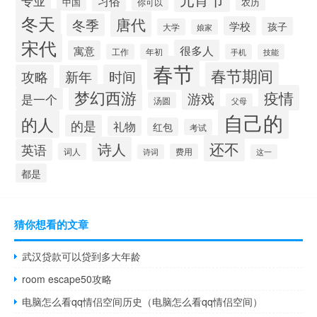
专业
习俗
中国
农历
你可以
冬天
唐代
冬季
学校
孩子
大学
娘家
宋代
很多人
寓意
工作
年初
手机
技能
春节
春节期间
攻略
时间
新年
梦幻西游
疫情
游戏
是一个
汤圆
父母
自己的
的人
的是
礼物
红包
考试
还不
诗人
英语
词人
费用
诗词
这一
都是
猜你想看的文章
武汉贷款可以贷到多大年龄
room escape50攻略
电脑怎么看qq情侣空间历史（电脑怎么看qq情侣空间）