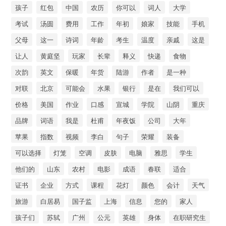
孩子
红包
中国
农历
你可以
词人
大学
考试
汤圆
费用
工作
年初
娘家
技能
手机
父母
这一
诗词
年龄
考生
温度
亲戚
这是
让人
黄庭坚
玩家
长辈
释义
快递
食物
次韵
英文
保暖
年货
陆游
作者
是一种
对联
北京
可能会
水果
银行
是在
我们可以
价格
美国
作业
口感
宣城
学院
山阴
重庆
品牌
词语
我是
杜甫
年夜饭
公司
大年
苹果
指数
视频
李白
句子
荣耀
装备
可以选择
灯笼
空调
皮肤
电脑
雅思
学生
他们的
山东
农村
电影
成语
春联
适合
证书
企业
方式
课程
花灯
颜色
会计
天气
旅游
白居易
国子监
上海
信息
您的
家人
孩子们
苏轼
广州
公元
英雄
身体
在职研究生