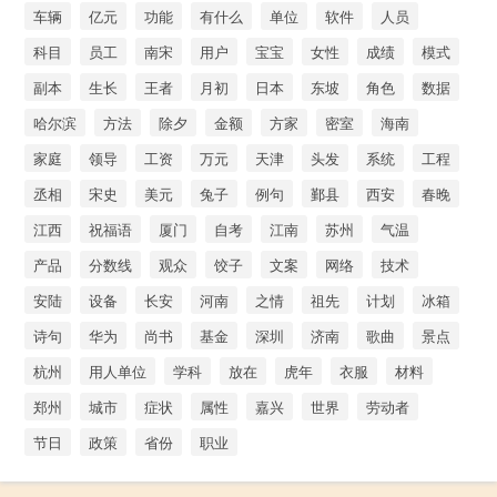
车辆
亿元
功能
有什么
单位
软件
人员
科目
员工
南宋
用户
宝宝
女性
成绩
模式
副本
生长
王者
月初
日本
东坡
角色
数据
哈尔滨
方法
除夕
金额
方家
密室
海南
家庭
领导
工资
万元
天津
头发
系统
工程
丞相
宋史
美元
兔子
例句
鄞县
西安
春晚
江西
祝福语
厦门
自考
江南
苏州
气温
产品
分数线
观众
饺子
文案
网络
技术
安陆
设备
长安
河南
之情
祖先
计划
冰箱
诗句
华为
尚书
基金
深圳
济南
歌曲
景点
杭州
用人单位
学科
放在
虎年
衣服
材料
郑州
城市
症状
属性
嘉兴
世界
劳动者
节日
政策
省份
职业