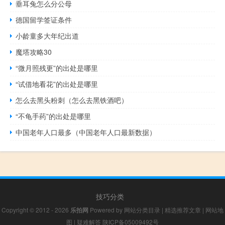
垂耳兔怎么分公母
德国留学签证条件
小龄童多大年纪出道
魔塔攻略30
“微月照残更”的出处是哪里
“试借地看花”的出处是哪里
怎么去黑头粉刺（怎么去黑铁酒吧）
“不龟手药”的出处是哪里
中国老年人口最多（中国老年人口最新数据）
技巧分类
Copyright © 2012 - 2026
乐拍网
Powered by
网站分类目录
|
精选推荐文章
|
网站地
图
|
疑难解答
陕ICP备05009492号