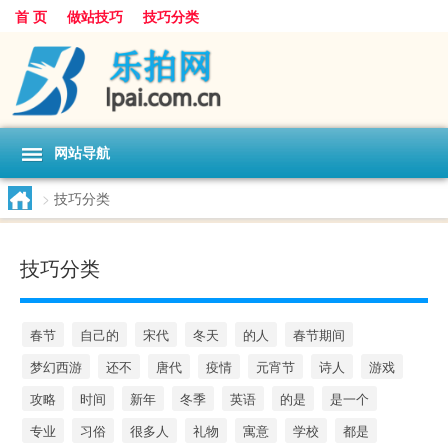
首 页
做站技巧
技巧分类
网站导航
>
技巧分类
技巧分类
春节
自己的
宋代
冬天
的人
春节期间
梦幻西游
还不
唐代
疫情
元宵节
诗人
游戏
攻略
时间
新年
冬季
英语
的是
是一个
专业
习俗
很多人
礼物
寓意
学校
都是