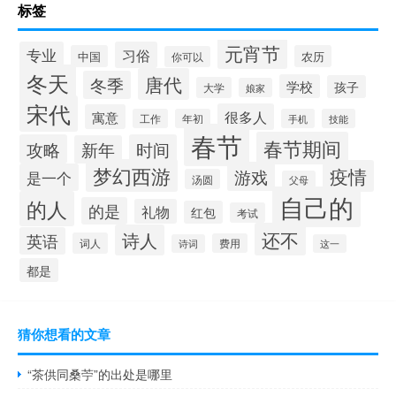
标签
元宵节
专业
习俗
中国
农历
你可以
冬天
唐代
冬季
学校
孩子
大学
娘家
宋代
很多人
寓意
工作
年初
手机
技能
春节
春节期间
攻略
时间
新年
梦幻西游
疫情
游戏
是一个
汤圆
父母
自己的
的人
的是
礼物
红包
考试
还不
诗人
英语
词人
费用
诗词
这一
都是
猜你想看的文章
“茶供同桑苧”的出处是哪里