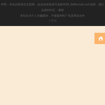
声明：本站内容来自互联网，如信息有错误可发邮件到f_fb#foxmail.com说明，我们
会及时纠正，谢谢
本站仅为个人兴趣爱好，不接盈利性广告及商业合作
小男孩