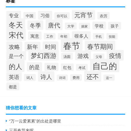
标签
元宵节
专业
习俗
中国
农历
你可以
冬天
唐代
冬季
学校
孩子
大学
娘家
宋代
很多人
寓意
工作
年初
手机
技能
春节
春节期间
攻略
时间
新年
梦幻西游
疫情
游戏
是一个
汤圆
父母
自己的
的人
的是
礼物
红包
考试
还不
诗人
英语
词人
费用
诗词
这一
都是
猜你想看的文章
“万一云爱累累”的出处是哪里
三哥春节来呢