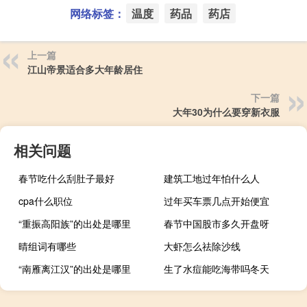
网络标签：
温度
药品
药店
上一篇
江山帝景适合多大年龄居住
下一篇
大年30为什么要穿新衣服
相关问题
春节吃什么刮肚子最好
建筑工地过年怕什么人
cpa什么职位
过年买车票几点开始便宜
“重振高阳族”的出处是哪里
春节中国股市多久开盘呀
晴组词有哪些
大虾怎么祛除沙线
“南雁离江汉”的出处是哪里
生了水痘能吃海带吗冬天