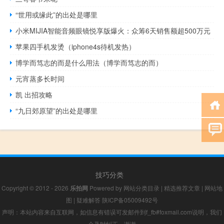
“世用或缘此”的出处是哪里
小米MIJIA智能音频眼镜悦享版爆火：众筹6天销售额超500万元
苹果四手机发烫（iphone4s待机发热）
博学而笃志的而是什么用法（博学而笃志的而）
元宵蒸多长时间
凯 出招攻略
“九日郊原望”的出处是哪里
技巧分类
Copyright © 2012 - 2026
乐拍网
Powered by
网站分类目录
|
精选推荐文章
|
网站地
图
|
疑难解答
陕ICP备05009492号
声明：本站内容来自互联网，如信息有错误可发邮件到f_fb#foxmail.com说明，我们
会及时纠正，谢谢