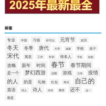
标签
元宵节
专业
习俗
中国
农历
你可以
冬天
唐代
冬季
学校
孩子
大学
娘家
宋代
很多人
寓意
工作
年初
手机
技能
春节
春节期间
攻略
时间
新年
梦幻西游
疫情
游戏
是一个
汤圆
父母
自己的
的人
的是
礼物
红包
考试
还不
诗人
英语
词人
费用
诗词
这一
都是