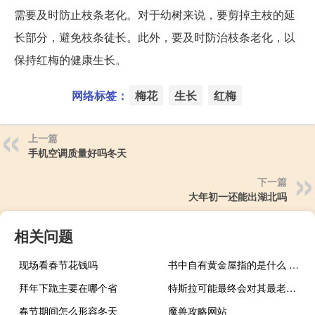
需要及时防止枝条老化。对于幼树来说，要剪掉主枝的延
长部分，避免枝条徒长。此外，要及时防治枝条老化，以
保持红梅的健康生长。
网络标签：
梅花
生长
红梅
上一篇
手机空调质量好吗冬天
下一篇
大年初一还能出湖北吗
相关问题
现场看春节花钱吗
书中自有黄金屋指的是什么 梦幻西游书中自有黄金屋
拜年下跪主要在哪个省
特斯拉可能最终会对其最老款的Model S和Model X进行更新
春节期间怎么形容冬天
魔兽攻略网站