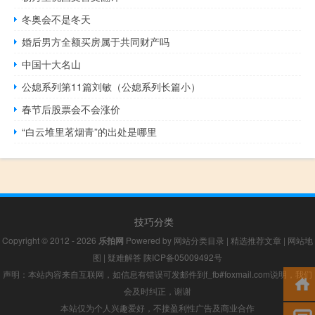
冬奥会不是冬天
婚后男方全额买房属于共同财产吗
中国十大名山
公媳系列第11篇刘敏（公媳系列长篇小）
春节后股票会不会涨价
“白云堆里茗烟青”的出处是哪里
技巧分类
Copyright © 2012 - 2026
乐拍网
Powered by
网站分类目录
|
精选推荐文章
|
网站地
图
|
疑难解答
陕ICP备05009492号
声明：本站内容来自互联网，如信息有错误可发邮件到f_fb#foxmail.com说明，我们
会及时纠正，谢谢
本站仅为个人兴趣爱好，不接盈利性广告及商业合作