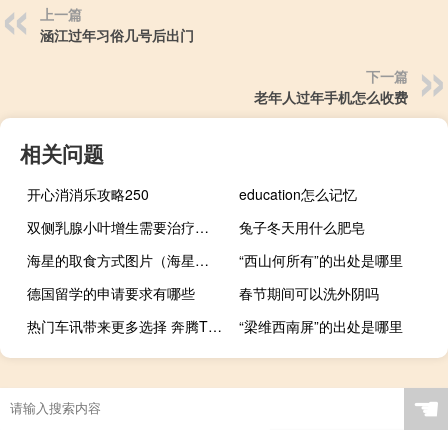
上一篇
涵江过年习俗几号后出门
下一篇
老年人过年手机怎么收费
相关问题
开心消消乐攻略250
education怎么记忆
双侧乳腺小叶增生需要治疗吗（双侧乳腺小叶增生严重吗）
兔子冬天用什么肥皂
海星的取食方式图片（海星的取食方式）
“西山何所有”的出处是哪里
德国留学的申请要求有哪些
春节期间可以洗外阴吗
热门车讯带来更多选择 奔腾T55劲享系列将于4月27日上市
“梁维西南屏”的出处是哪里
☚