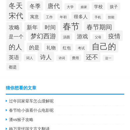
冬天
唐代
冬季
学校
孩子
大学
娘家
宋代
很多人
寓意
工作
年初
手机
技能
春节
春节期间
攻略
时间
新年
梦幻西游
疫情
游戏
是一个
汤圆
父母
自己的
的人
的是
礼物
红包
考试
还不
诗人
英语
词人
费用
诗词
这一
都是
猜你想看的文章
过年回家晕车怎么缓解呢
春节给小孩看什么电影呢
潘vs猴子攻略
杨万里忧国文言文翻译