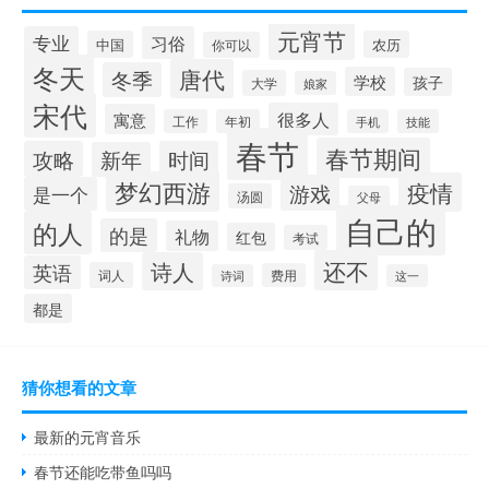
元宵节
专业
习俗
中国
农历
你可以
冬天
唐代
冬季
学校
孩子
大学
娘家
宋代
很多人
寓意
工作
年初
手机
技能
春节
春节期间
攻略
时间
新年
梦幻西游
疫情
游戏
是一个
汤圆
父母
自己的
的人
的是
礼物
红包
考试
还不
诗人
英语
词人
费用
诗词
这一
都是
猜你想看的文章
最新的元宵音乐
春节还能吃带鱼吗吗