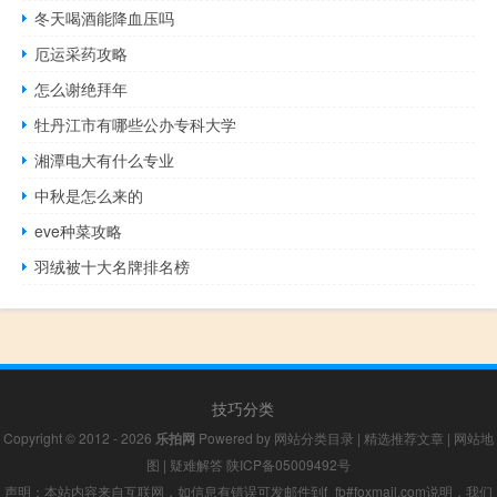
冬天喝酒能降血压吗
厄运采药攻略
怎么谢绝拜年
牡丹江市有哪些公办专科大学
湘潭电大有什么专业
中秋是怎么来的
eve种菜攻略
羽绒被十大名牌排名榜
技巧分类
Copyright © 2012 - 2026
乐拍网
Powered by
网站分类目录
|
精选推荐文章
|
网站地
图
|
疑难解答
陕ICP备05009492号
声明：本站内容来自互联网，如信息有错误可发邮件到f_fb#foxmail.com说明，我们