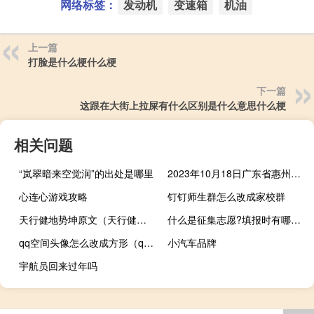
网络标签：
发动机
变速箱
机油
上一篇
打脸是什么梗什么梗
下一篇
这跟在大街上拉屎有什么区别是什么意思什么梗
相关问题
“岚翠暗来空觉润”的出处是哪里
2023年10月18日广东省惠州市疫情大数据-今日/今天疫情全网搜索最新实时消息动态情况通知播报
心连心游戏攻略
钉钉师生群怎么改成家校群
天行健地势坤原文（天行健地势坤全文）
什么是征集志愿?填报时有哪些注意事项?
qq空间头像怎么改成方形（qq空间头像怎么改）
小汽车品牌
宇航员回来过年吗