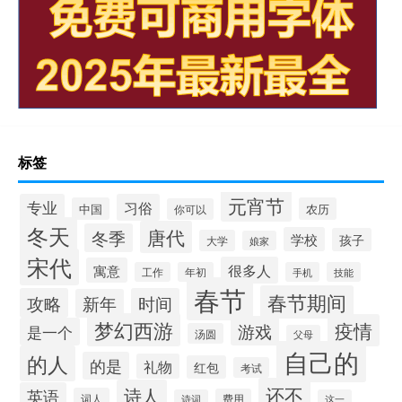
标签
元宵节
专业
习俗
中国
农历
你可以
冬天
唐代
冬季
学校
孩子
大学
娘家
宋代
很多人
寓意
工作
年初
手机
技能
春节
春节期间
攻略
时间
新年
梦幻西游
疫情
游戏
是一个
汤圆
父母
自己的
的人
的是
礼物
红包
考试
还不
诗人
英语
词人
费用
诗词
这一