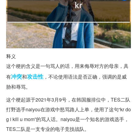
释义
这个梗的含义是一句骂人的话，用来侮辱对方的母亲，具
冲突
攻击性
有
和
，不论使用语法是否正确，强调的是威
胁和辱骂。
这个梗起源于2021年3月9号，在韩国服排位中，TES二队
打野选手naiyou在游戏中怒骂路人上单，使用了这句“kr do
g i kill u mom”的骂人话。naiyou是一个知名的游戏选手，
TES二队是一支专业的电子竞技战队。