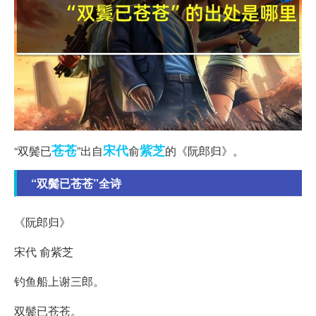
苍苍
宋代
紫芝
“双鬓已
”出自
俞
的《阮郎归》。
“双鬓已苍苍”全诗
《阮郎归》
宋代 俞紫芝
钓鱼船上谢三郎。
双鬓已苍苍。