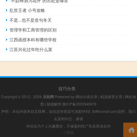
“不妨樽酒为花开”的出处是哪里
乱世王者 小号攻略
不是...也不是造句冬天
管理学和工商管理的区别
江西函授本科有哪些学校
江苏兴化过年吃什么菜
技巧分类
Copyright © 2012 - 2026
乐拍网
Powered by
网站分类目录
|
精选推荐文章
|
网站地
图
|
疑难解答
陕ICP备05009492号
声明：本站内容来自互联网，如信息有错误可发邮件到f_fb#foxmail.com说明，我们
会及时纠正，谢谢
本站仅为个人兴趣爱好，不接盈利性广告及商业合作
小男孩