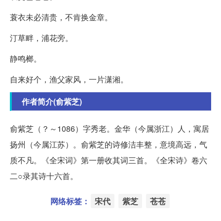
蓑衣未必清贵，不肯换金章。
汀草畔，浦花旁。
静鸣榔。
自来好个，渔父家风，一片潇湘。
作者简介(俞紫芝)
俞紫芝（？～1086）字秀老。金华（今属浙江）人，寓居
扬州（今属江苏）。俞紫芝的诗修洁丰整，意境高远，气
质不凡。《全宋词》第一册收其词三首。《全宋诗》卷六
二○录其诗十六首。
网络标签：
宋代
紫芝
苍苍