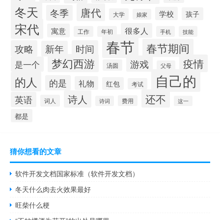
冬天
唐代
冬季
学校
孩子
大学
娘家
宋代
很多人
寓意
工作
年初
手机
技能
春节
春节期间
攻略
时间
新年
梦幻西游
疫情
游戏
是一个
汤圆
父母
自己的
的人
的是
礼物
红包
考试
还不
诗人
英语
词人
费用
诗词
这一
都是
猜你想看的文章
软件开发文档国家标准（软件开发文档）
冬天什么肉去火效果最好
旺柴什么梗