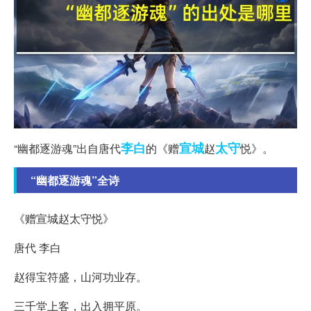
李白
宣城
太守
“幽都逐游魂”出自唐代
的《赠
赵
悦》。
“幽都逐游魂”全诗
《赠宣城赵太守悦》
唐代 李白
赵得宝符盛，山河功业存。
三千堂上客，出入拥平原。