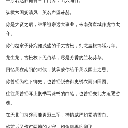
平原君赵胜拥有三千门客，出入随行。
纵横六国扬清风，英名声望赫赫。
你是大贤之后，继承祖宗远大事业，来南藩宣城作虎竹太
守。
你们赵家子孙宛如茂盛的千丈古松，虬龙盘根绵延万年。
龙生龙，古松枝下无俗草，尽是芳香的兰花荪草。
回忆我在南阳的时侯，就承蒙你给予我以国士之恩。
你曾经为柱下御史，也曾经脱去御史绣衣而归田园。
往往我曾经耳上搁书写谏书的白笔，也曾经去北方追逐游
魂。
在天北门持斧而能勇冠三军，神情威严如霜清雪白。
你前后又作过两地的太守，如鱼鹰再度翻飞。