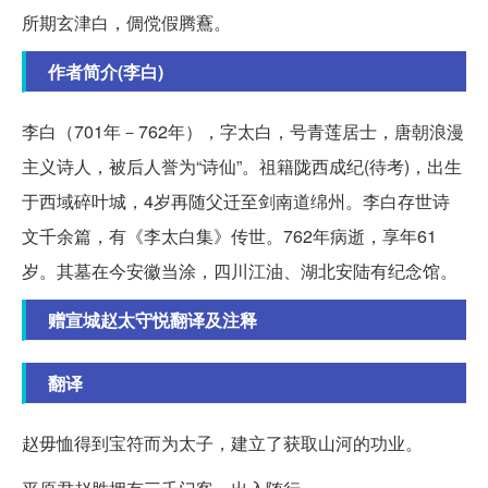
所期玄津白，倜傥假腾鶱。
作者简介(李白)
李白（701年－762年），字太白，号青莲居士，唐朝浪漫
主义诗人，被后人誉为“诗仙”。祖籍陇西成纪(待考)，出生
于西域碎叶城，4岁再随父迁至剑南道绵州。李白存世诗
文千余篇，有《李太白集》传世。762年病逝，享年61
岁。其墓在今安徽当涂，四川江油、湖北安陆有纪念馆。
赠宣城赵太守悦翻译及注释
翻译
赵毋恤得到宝符而为太子，建立了获取山河的功业。