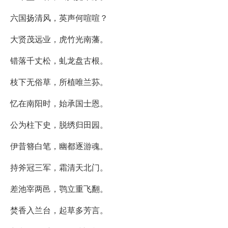
六国扬清风，英声何喧喧？
大贤茂远业，虎竹光南藩。
错落千丈松，虬龙盘古根。
枝下无俗草，所植唯兰荪。
忆在南阳时，始承国士恩。
公为柱下史，脱绣归田园。
伊昔簪白笔，幽都逐游魂。
持斧冠三军，霜清天北门。
差池宰两邑，鹗立重飞翻。
焚香入兰台，起草多芳言。