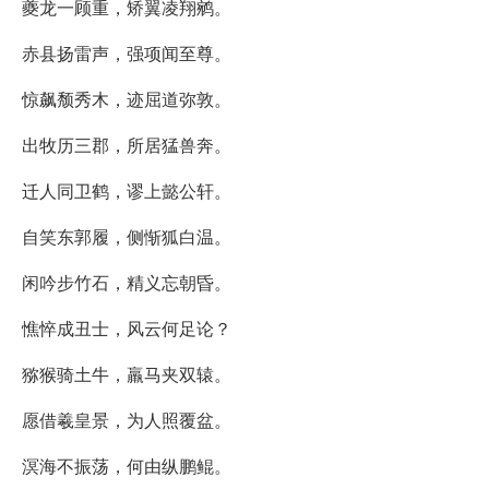
夔龙一顾重，矫翼凌翔鹓。
赤县扬雷声，强项闻至尊。
惊飙颓秀木，迹屈道弥敦。
出牧历三郡，所居猛兽奔。
迁人同卫鹤，谬上懿公轩。
自笑东郭履，侧惭狐白温。
闲吟步竹石，精义忘朝昏。
憔悴成丑士，风云何足论？
猕猴骑土牛，羸马夹双辕。
愿借羲皇景，为人照覆盆。
溟海不振荡，何由纵鹏鲲。