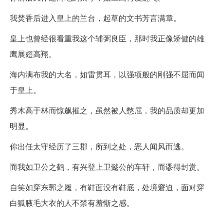
我焚香后进入皇上的兰台，起草的文书芳言满章。
皇上也曾经很看重我这个辅弼良臣，那时我正像矫健的雄
鹰展翅高翔。
海内满布我的大名，如雷贯耳，以强项般的刚强不屈而闻
于皇上。
秀木高于林而惊飙摧之，虽然被人憋屈，我的品质却更加
明显。
你出任太守经历了三郡，所到之处，恶人闻风而逃。
而我如卫公之鹤，有兴登上卫懿公的车轩，而谬得封赏。
自笑如穿东郭之履，有鞋面没有鞋底，处境窘迫，面对穿
白狐腋毛大衣的人不禁有羞惭之感。