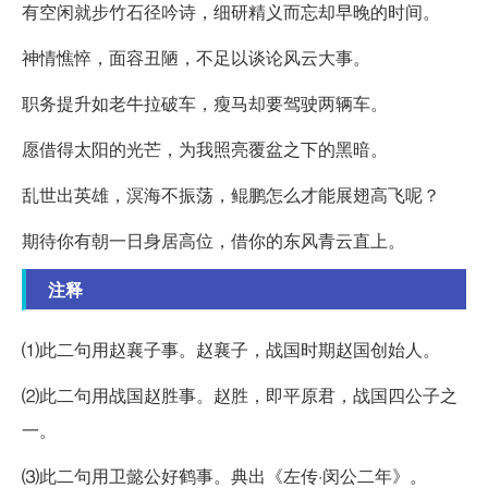
有空闲就步竹石径吟诗，细研精义而忘却早晚的时间。
神情憔悴，面容丑陋，不足以谈论风云大事。
职务提升如老牛拉破车，瘦马却要驾驶两辆车。
愿借得太阳的光芒，为我照亮覆盆之下的黑暗。
乱世出英雄，溟海不振荡，鲲鹏怎么才能展翅高飞呢？
期待你有朝一日身居高位，借你的东风青云直上。
注释
⑴此二句用赵襄子事。赵襄子，战国时期赵国创始人。
⑵此二句用战国赵胜事。赵胜，即平原君，战国四公子之
一。
⑶此二句用卫懿公好鹤事。典出《左传·闵公二年》。