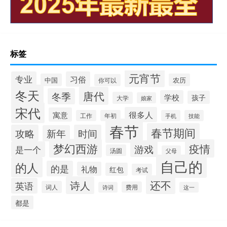
标签
元宵节
专业
习俗
中国
农历
你可以
冬天
唐代
冬季
学校
孩子
大学
娘家
宋代
很多人
寓意
工作
年初
手机
技能
春节
春节期间
攻略
时间
新年
梦幻西游
疫情
游戏
是一个
汤圆
父母
自己的
的人
的是
礼物
红包
考试
还不
诗人
英语
词人
费用
诗词
这一
都是