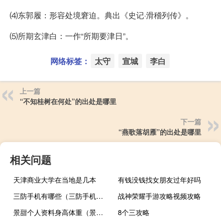
⑷东郭履：形容处境窘迫。典出《史记·滑稽列传》。
⑸所期玄津白：一作“所期要津日”。
网络标签：
太守
宣城
李白
上一篇
“不知桂树在何处”的出处是哪里
下一篇
“燕歌落胡雁”的出处是哪里
相关问题
天津商业大学在当地是几本
有钱没钱找女朋友过年好吗
三防手机有哪些（三防手机推荐）
战神荣耀手游攻略视频攻略
景甜个人资料身高体重（景甜个人资料身高）
8个三攻略