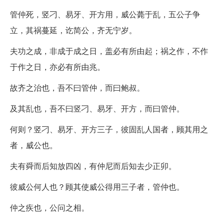
管仲死，竖刁、易牙、开方用，威公薨于乱，五公子争
立，其祸蔓延，讫简公，齐无宁岁。
夫功之成，非成于成之日，盖必有所由起；祸之作，不作
于作之日，亦必有所由兆。
故齐之治也，吾不曰管仲，而曰鲍叔。
及其乱也，吾不曰竖刁、易牙、开方，而曰管仲。
何则？竖刁、易牙、开方三子，彼固乱人国者，顾其用之
者，威公也。
夫有舜而后知放四凶，有仲尼而后知去少正卯。
彼威公何人也？顾其使威公得用三子者，管仲也。
仲之疾也，公问之相。