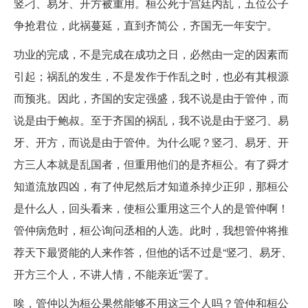
竖刁、易牙、开方被重用。桓公死于宫廷内乱，五位公子
争抢君位，此祸蔓延，直到齐简公，齐国无一年安宁。
功业的完成，不是完成在成功之日，必然由一定的因素而
引起；祸乱的发生，不是发作于作乱之时，也必有其根源
而预兆。因此，齐国的安定强盛，我不说是由于管仲，而
说是由于鲍叔。至于齐国的祸乱，我不说是由于竖刁、易
牙、开方，而说是由于管仲。为什么呢？竖刁、易牙、开
方三人本就是乱国者，但重用他们的是齐桓公。有了舜才
知道流放四凶，有了仲尼然后才知道杀掉少正卯，那桓公
是什么人，回头看来，使桓公重用这三个人的是管仲啊！
管仲病危时，桓公询问丞相的人选。此时，我想管仲将推
荐天下最贤能的人来作答，但他的话不过是“竖刁、易牙、
开方三个人，不讲人情，不能亲近”罢了。
唉，管仲以为桓公果然能够不用这三个人吗？管仲和桓公