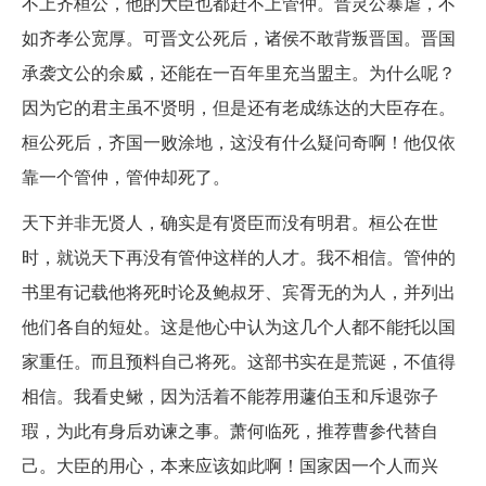
不上齐桓公，他的大臣也都赶不上管仲。晋灵公暴虐，不
如齐孝公宽厚。可晋文公死后，诸侯不敢背叛晋国。晋国
承袭文公的余威，还能在一百年里充当盟主。为什么呢？
因为它的君主虽不贤明，但是还有老成练达的大臣存在。
桓公死后，齐国一败涂地，这没有什么疑问奇啊！他仅依
靠一个管仲，管仲却死了。
天下并非无贤人，确实是有贤臣而没有明君。桓公在世
时，就说天下再没有管仲这样的人才。我不相信。管仲的
书里有记载他将死时论及鲍叔牙、宾胥无的为人，并列出
他们各自的短处。这是他心中认为这几个人都不能托以国
家重任。而且预料自己将死。这部书实在是荒诞，不值得
相信。我看史鳅，因为活着不能荐用蘧伯玉和斥退弥子
瑕，为此有身后劝谏之事。萧何临死，推荐曹参代替自
己。大臣的用心，本来应该如此啊！国家因一个人而兴