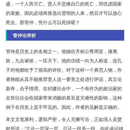
盛，一个人而灭亡。贤人不悲痛自己的死亡，而忧虑国家
的衰败。因此必须再推选出贤明的人来，然后才可以放心
死去。那管仲，凭什么可以死掉呢？
管仲论评析
管仲是历史上的名相之一。他辅佐齐桓公尊周室，攘夷
狄，九合诸侯，一匡天下。他的功绩一向为人称道，连孔
子对他都给予了很高的评价。对于这样一个典范人物，作
者独能从其不能推荐贤人这一要害之处进行评说，其立论
新奇，合乎情理。在封建社会中，一个有作为的政治家的
去世往往会给国家带来消极的甚至是灾难性的影响，这种
例子在历史上是不罕见的。因此，作者的见解是正确的。
本文文笔犀利，逻辑严密，令人无懈可击，正如清人吴楚
材所说：“立论一层深一层，引证一段系一段，似此卓识雄