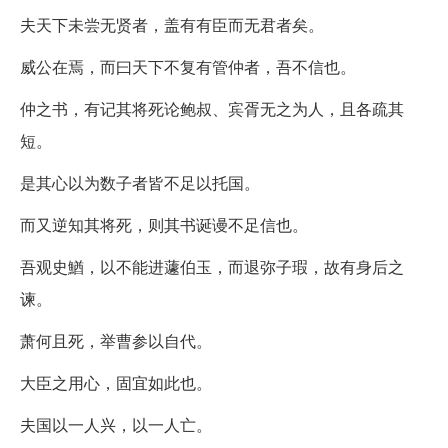
夫天下未尝无贤者，盖有有臣而无君者矣。
威公在焉，而曰天下不复有管仲者，吾不信也。
仲之书，有记其将死论鲍叔、宾胥无之为人，且各疏其
短。
是其心以为数子者皆不足以托国。
而又逆知其将死，则其书诞谩不足信也。
吾观史鰌，以不能进蘧伯玉，而退弥子瑕，故有身后之
谏。
萧何且死，举曹参以自代。
大臣之用心，固宜如此也。
夫国以一人兴，以一人亡。