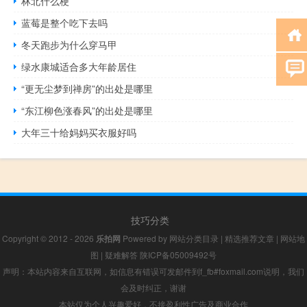
林北什么梗
蓝莓是整个吃下去吗
冬天跑步为什么穿马甲
绿水康城适合多大年龄居住
“更无尘梦到禅房”的出处是哪里
“东江柳色涨春风”的出处是哪里
大年三十给妈妈买衣服好吗
技巧分类
Copyright © 2012 - 2026
乐拍网
Powered by
网站分类目录
|
精选推荐文章
|
网站地
图
|
疑难解答
陕ICP备05009492号
声明：本站内容来自互联网，如信息有错误可发邮件到f_fb#foxmail.com说明，我们
会及时纠正，谢谢
本站仅为个人兴趣爱好，不接盈利性广告及商业合作