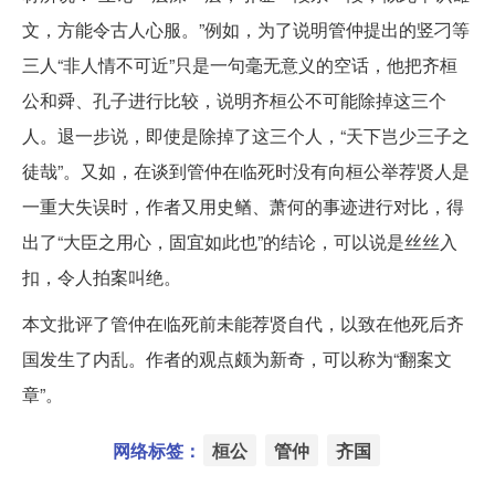
文，方能令古人心服。”例如，为了说明管仲提出的竖刁等
三人“非人情不可近”只是一句毫无意义的空话，他把齐桓
公和舜、孔子进行比较，说明齐桓公不可能除掉这三个
人。退一步说，即使是除掉了这三个人，“天下岂少三子之
徒哉”。又如，在谈到管仲在临死时没有向桓公举荐贤人是
一重大失误时，作者又用史䲡、萧何的事迹进行对比，得
出了“大臣之用心，固宜如此也”的结论，可以说是丝丝入
扣，令人拍案叫绝。
本文批评了管仲在临死前未能荐贤自代，以致在他死后齐
国发生了内乱。作者的观点颇为新奇，可以称为“翻案文
章”。
网络标签：
桓公
管仲
齐国