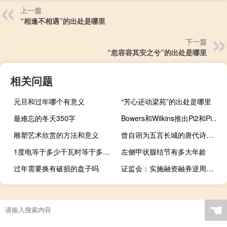
上一篇
“相逢不相遇”的出处是哪里
下一篇
“忽容容其安之兮”的出处是哪里
相关问题
元旦和过年哪个有意义
“芳心还动梁苑”的出处是哪里
最难忘的冬天350字
Bowers和Wilkins推出Pi2和Pi7无线耳塞的S5版本
雕塑艺术欣赏的方法和意义
曾自诩为五言长城的唐代诗人是
1度电等于多少千瓦时等于多少毫安 1度电等于多少千瓦时
左侧甲状腺结节有多大年龄
过年需要换有破损的盘子吗
证监会：实施融资融券逆周期调节在杠杆风险总体可控的前提下研究适度降低场内融资业务保证金比率
☚