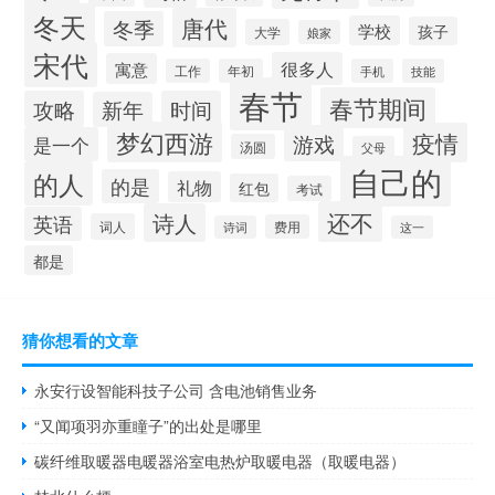
冬天
唐代
冬季
学校
孩子
大学
娘家
宋代
很多人
寓意
工作
年初
手机
技能
春节
春节期间
攻略
时间
新年
梦幻西游
疫情
游戏
是一个
汤圆
父母
自己的
的人
的是
礼物
红包
考试
还不
诗人
英语
词人
费用
诗词
这一
都是
猜你想看的文章
永安行设智能科技子公司 含电池销售业务
“又闻项羽亦重瞳子”的出处是哪里
碳纤维取暖器电暖器浴室电热炉取暖电器（取暖电器）