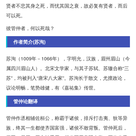
贤者不悲其身之死，而忧其国之衰，故必复有贤者，而后
可以死。
彼管仲者，何以死哉？
作者简介(苏洵)
苏洵（1009年－1066年），字明允，汉族，眉州眉山（今
属四川眉山人）。北宋文学家，与其子苏轼、苏辙合称“三
苏”，均被列入“唐宋八大家”。苏洵长于散文，尤擅政论，
议论明畅，笔势雄健，有《嘉祐集》传世。
管仲论翻译
管仲作丞相辅佐桓公，称霸于诸侯，排斥打击夷、狄等异
族，终其一生都使齐国富强，诸侯不敢背叛。管仲死后，