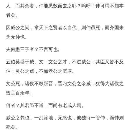
人，而其余者，仲能悉数而去之耶？呜呼！仲可谓不知本
者矣。
因威公之问，举天下之贤者以自代，则仲虽死，而齐国未
为无仲也。
夫何患三子者？不言可也。
五伯莫盛于威、文，文公之才，不过威公，其臣又皆不及
仲；灵公之虐，不如孝公之宽厚。
文公死，诸侯不敢叛晋，晋习文公之余威，犹得为诸侯之
盟主百余年。
何者？其君虽不肖，而尚有老成人焉。
威公之薨也，一乱涂地，无惑也，彼独恃一管仲，而仲则
死矣。