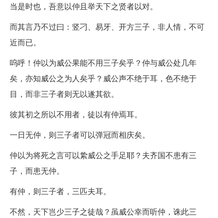
当是时也，吾意以仲且举天下之贤者以对。
而其言乃不过曰：竖刁、易牙、开方三子，非人情，不可
近而已。
呜呼！仲以为威公果能不用三子矣乎？仲与威公处几年
矣，亦知威公之为人矣乎？威公声不绝于耳，色不绝于
目，而非三子者则无以遂其欲。
彼其初之所以不用者，徒以有仲焉耳。
一日无仲，则三子者可以弹冠而相庆矣。
仲以为将死之言可以絷威公之手足耶？夫齐国不患有三
子，而患无仲。
有仲，则三子者，三匹夫耳。
不然，天下岂少三子之徒哉？虽威公幸而听仲，诛此三