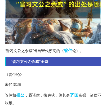
管仲
“晋习文公之余威”出自宋代苏洵的《
论》。
“晋习文公之余威”全诗
《管仲论》
宋代 苏洵
桓公
齐国
管仲相
，霸诸侯，攘夷狄，终其身
富强，诸侯不
敢叛。