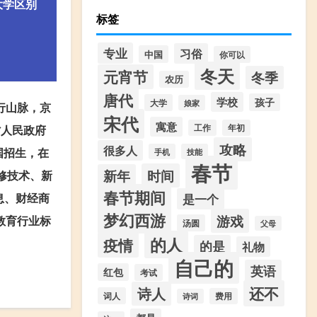
大学区别
标签
专业
习俗
中国
你可以
冬天
元宵节
冬季
农历
唐代
学校
孩子
大学
娘家
行山脉，京
宋代
寓意
工作
年初
省人民政府
攻略
很多人
国招生，在
手机
技能
春节
时间
新年
修技术、新
春节期间
息、财经商
是一个
梦幻西游
游戏
教育行业标
汤圆
父母
的人
疫情
的是
礼物
自己的
英语
红包
考试
还不
诗人
词人
费用
诗词