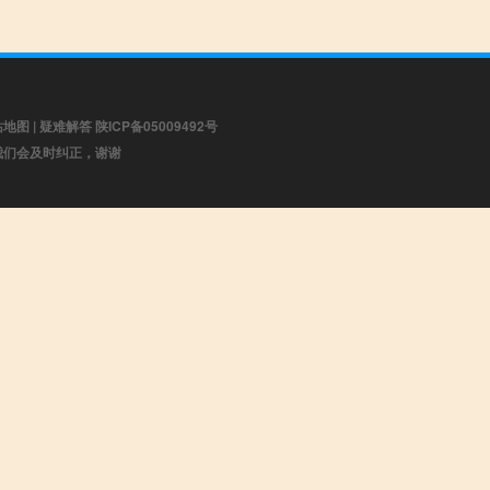
站地图
|
疑难解答
陕ICP备05009492号
，我们会及时纠正，谢谢