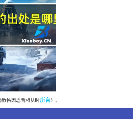
所言
远数帖因思昔相从时
》。