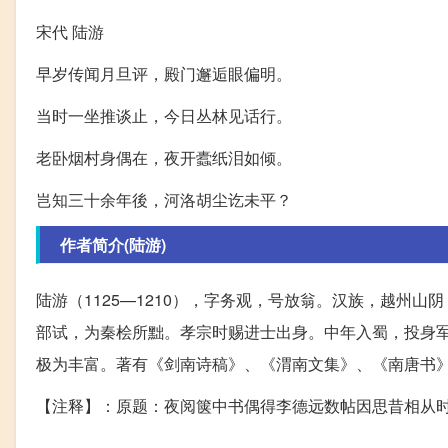
宋代 陆游
早岁传闻月旦评，殿门邂逅眼偏明。
当时一坐推谈止，今日丛林见话行。
老卧烟村身偶在，夜开蠹纸泪如倾。
岂知三十余年後，河洛胡尘讫未平？
作者简介(陆游)
陆游（1125—1210），字务观，号放翁。汉族，越州
部试，为秦桧所黜。孝宗时赐进士出身。中年入蜀，投身
极为丰富。著有《剑南诗稿》、《渭南文集》、《南唐书
【注释】：原题：夜阅箧中书偶得李德远数帖因思昔相从