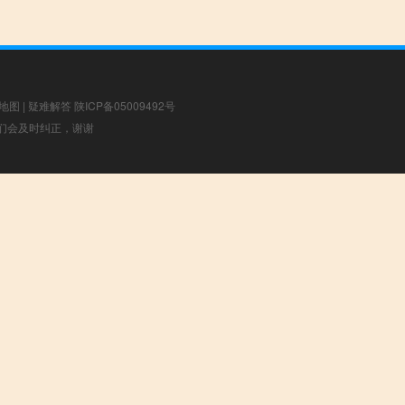
地图
|
疑难解答
陕ICP备05009492号
，我们会及时纠正，谢谢