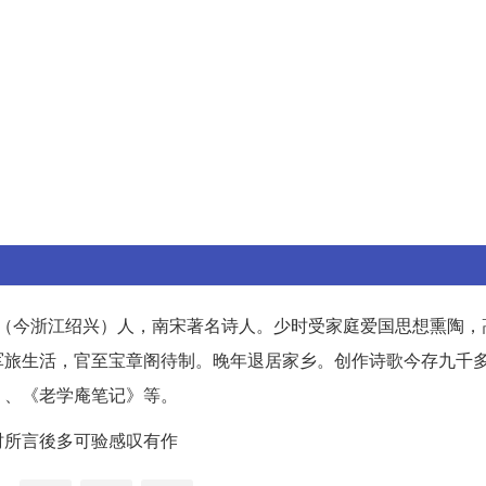
山阴（今浙江绍兴）人，南宋著名诗人。少时受家庭爱国思想熏陶
军旅生活，官至宝章阁待制。晚年退居家乡。创作诗歌今存九千
》、《老学庵笔记》等。
时所言後多可验感叹有作