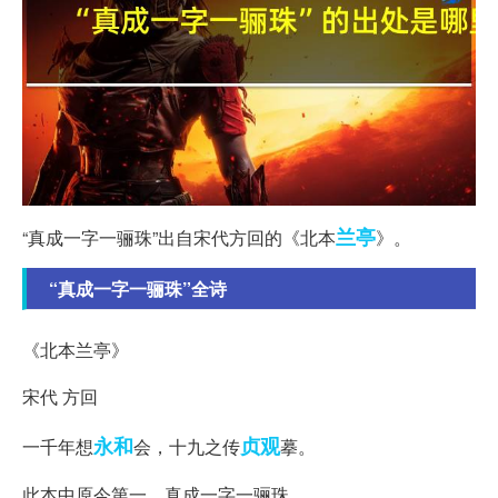
兰亭
“真成一字一骊珠”出自宋代方回的《北本
》。
“真成一字一骊珠”全诗
《北本兰亭》
宋代 方回
永和
贞观
一千年想
会，十九之传
摹。
此本中原今第一，真成一字一骊珠。