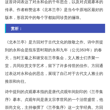
这首诗词表达了对永和会的千年思念，以及对贞观摹本的
传承。作者称赞这本《北本兰亭》是当今中原地区最好的
版本，形容其中的每个字都如同珍贵的骊珠。
赏析：
《北本兰亭》是方回对于古代文化的致敬之作。诗中所提
到的永和会是指东晋时期的永和九年（公元353年）的春
天，当时王羲之和谢安在兰亭集会，文人雅士们齐聚一
堂，共同欣赏文学艺术，留下了许多传世的佳作。方回通
过表达对永和会的思念，展现了自己对于古代文人雅士的
推崇和向往。
诗中提到的贞观摹本指的是唐代贞观年间刻印的《兰亭集
序》摹本。贞观年间是唐太宗李世民的一个治世盛世，他
崇尚文化，主持修撰了《兰亭集序》这一文学经典。方回