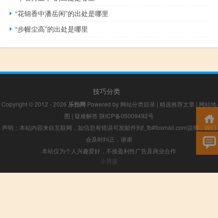
“花锦香中潘岳闲”的出处是哪里
“步幄尘高”的出处是哪里
技巧分类
Copyright © 2012 - 2026
乐拍网
Powered by
网站分类目录
|
精选推荐文章
|
网站地
图
|
疑难解答
陕ICP备05009492号
声明：本站内容来自互联网，如信息有错误可发邮件到f_fb#foxmail.com说明，我们
会及时纠正，谢谢
本站仅为个人兴趣爱好，不接盈利性广告及商业合作
小男孩