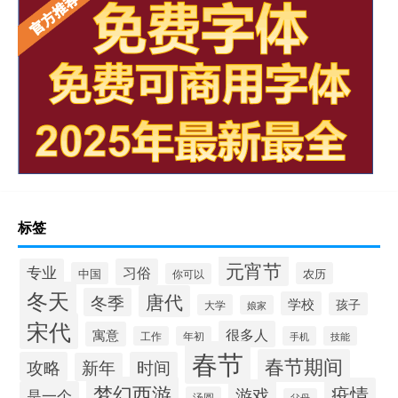
标签
元宵节
专业
习俗
中国
农历
你可以
冬天
唐代
冬季
学校
孩子
大学
娘家
宋代
很多人
寓意
工作
年初
手机
技能
春节
春节期间
攻略
时间
新年
梦幻西游
疫情
游戏
是一个
汤圆
父母