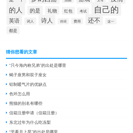
自己的
的人
的是
礼物
红包
考试
还不
诗人
英语
词人
费用
诗词
这一
都是
猜你想看的文章
“只今海内称兄弟”的出处是哪里
蝎子座男和双子座女
铝制暖气片的优缺点
色环怎么用
熊猫的别名有哪些
信箱注册申请（信箱注册）
东北过年为什么吃冻梨
“平看月上早”的出处是哪里