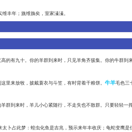
实维丰年；旐维旟矣，室家溱溱。
尺高的有九十。你的羊群到来时，只见羊角齐簇集。你的牛群到
牛羊
到这里来放牧，披戴蓑衣与斗笠，有时背着干粮饼。
毛色三
的羊群到来时，羊儿小心紧随行，不走失也不散群。只要轻轻一
来太卜占此梦：蝗虫化鱼是吉兆，预示来年丰收庆；龟蛇变鹰是