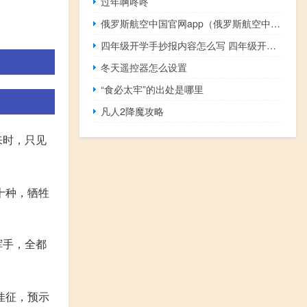
过年啊咚咚
俄罗斯航空中国官网app（俄罗斯航空中国官网）
四年级开学手抄报内容怎么写 四年级开学第一课
冬天遥控器怎么设置
“食必太牢”的出处是哪里
凡人2降魔攻略
来时，只见
十种，牺牲
挥手，全都
佳征，预示