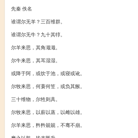
先秦 佚名
谁谓尔无羊？三百维群。
谁谓尔无牛？九十其犉。
尔羊来思，其角濈濈。
尔牛来思，其耳湿湿。
或降于阿，或饮于池，或寝或讹。
尔牧来思，何蓑何笠，或负其餱。
三十维物，尔牲则具。
尔牧来思，以薪以蒸，以雌以雄。
尔羊来思，矜矜兢兢，不骞不崩。
麾之以肱，毕来既升。