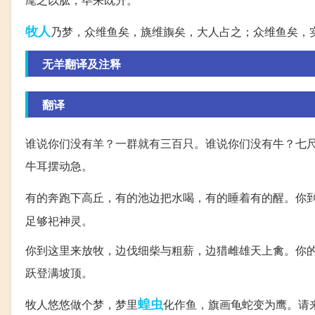
牧人
乃梦，众维鱼矣，旐维旟矣，大人占之；众维鱼矣，
无羊翻译及注释
翻译
谁说你们没有羊？一群就有三百只。谁说你们没有牛？七
牛耳摆动急。
有的奔跑下高丘，有的池边把水喝，有的睡着有的醒。你
足够祀神灵。
你到这里来放牧，边伐细柴与粗薪，边猎雌雄天上禽。你
跃登满坡顶。
蝗虫
牧人悠悠做个梦，梦里
化作鱼，旗画龟蛇变为鹰。请