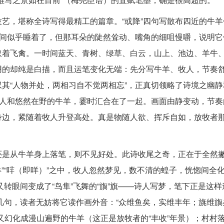
艺，堪称全诗写得最精工的篇章。“或降”四句写散布四近的牛羊
草间似乎睡着了，但那耳朵的陡然耸动、嘴角的细咀慢嚼，说明它
取着飞禽。一时间蓝天、青树、绿草、白云，山上、池边、羊牛
用的却纯是白描，而且运笔变化无端：先分写牛羊、牧人，节奏
其“人物并处，两相习自不觉两相忘”，正真切领略了诗境之幽静
牧人和悠然在野的牛羊，霎时汇合在了一起。画面由静变动，节奏
身边，紧随着牧人升登高处。真是物随人欲、挥斥自如，放牧者
还是从牛羊身上落笔，则不见好处。此诗收尾之奇，正在于全然
哞”“哶（即咩）”之中，牧人忽然梦见，数不清的蝗子，恍惚间全
又转眼间变成了“鸟隼”飞舞的“旟”旗——诗人写梦，笔下正是这
”几句，读者无妨将它读作画外音：“众维鱼矣，实维丰年；旐维
又幻化成漫山遍野的牛羊（这正是放牧者的“丰收”年景）；村村