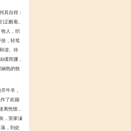
何其自得：
们正醒着。
、牧人，织
舒徐，轻笔
和谐。待
由缓而骤，
那娴熟的牧
撇开牛羊，
化作了欢蹦
样迷离恍惚，
旟矣，室家溱
落落，到处