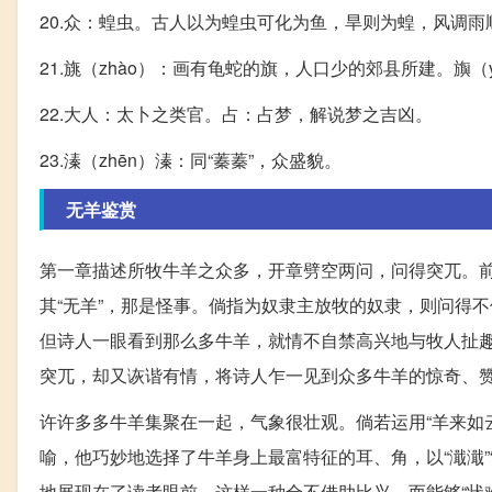
20.众：蝗虫。古人以为蝗虫可化为鱼，旱则为蝗，风调雨
21.旐（zhào）：画有龟蛇的旗，人口少的郊县所建。旟
22.大人：太卜之类官。占：占梦，解说梦之吉凶。
23.溱（zhēn）溱：同“蓁蓁”，众盛貌。
无羊鉴赏
第一章描述所牧牛羊之众多，开章劈空两问，问得突兀。前人常
其“无羊”，那是怪事。倘指为奴隶主放牧的奴隶，则问得
但诗人一眼看到那么多牛羊，就情不自禁高兴地与牧人扯趣
突兀，却又诙谐有情，将诗人乍一见到众多牛羊的惊奇、
许许多多牛羊集聚在一起，气象很壮观。倘若运用“羊来如
喻，他巧妙地选择了牛羊身上最富特征的耳、角，以“濈濈
地展现在了读者眼前。这样一种全不借助比兴，而能够“状