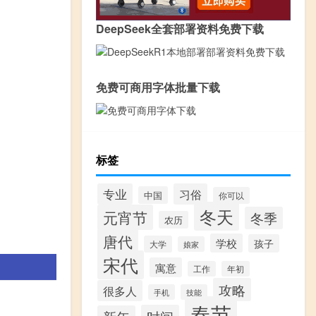
DeepSeek全套部署资料免费下载
免费可商用字体批量下载
标签
专业
习俗
中国
你可以
冬天
元宵节
冬季
农历
唐代
学校
孩子
大学
娘家
宋代
寓意
工作
年初
攻略
很多人
手机
技能
春节