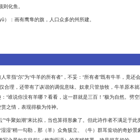
顺则化鱼。
（yǔ）：画有鹰隼的旗，人口众多的州所建。
指“尔”为“牛羊的所有者”，不妥：“所有者”既有牛羊，竟还会
不仅合理，还带有了诙谐的调侃意味。奴隶只管放牧，牛羊原本就
：“谁说你没有羊哪？看看，这一群就是三百！”极为自然。劈空
赞赏之情，表现得极为传神。
云”“牛聚如潮”来比拟，当也算得形象了。但此诗作者不满足于此
”“湿湿”稍一勾勒，那（羊）众角簇立、（牛）群耳耸动的奇妙景
难写之景如在目前”（梅尧臣语）的直赋笔墨，确是很高超的。