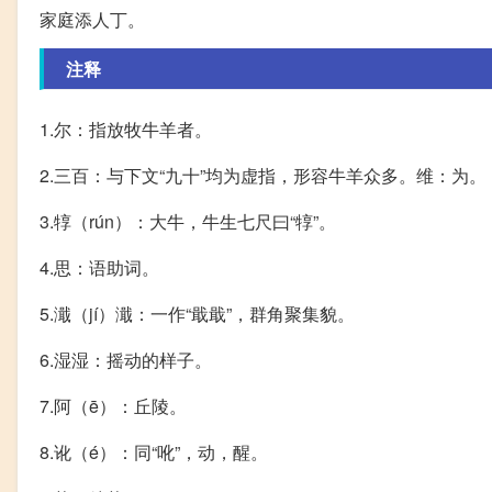
家庭添人丁。
注释
1.尔：指放牧牛羊者。
2.三百：与下文“九十”均为虚指，形容牛羊众多。维：为。
3.犉（rún）：大牛，牛生七尺曰“犉”。
4.思：语助词。
5.濈（jí）濈：一作“戢戢”，群角聚集貌。
6.湿湿：摇动的样子。
7.阿（ē）：丘陵。
8.讹（é）：同“吪”，动，醒。