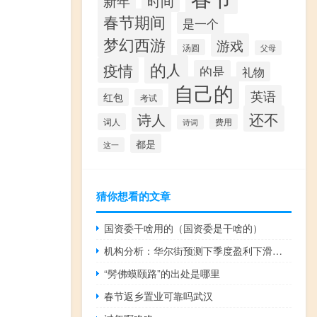
时间
新年
春节期间
是一个
梦幻西游
游戏
汤圆
父母
的人
疫情
的是
礼物
自己的
英语
红包
考试
还不
诗人
词人
费用
诗词
都是
这一
猜你想看的文章
国资委干啥用的（国资委是干啥的）
机构分析：华尔街预测下季度盈利下滑将结束
“髣佛蟆颐路”的出处是哪里
春节返乡置业可靠吗武汉