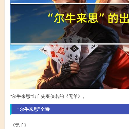
“尔牛来思”出自先秦佚名的《无羊》。
“尔牛来思”全诗
《无羊》