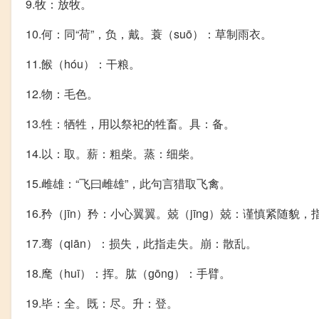
9.牧：放牧。
10.何：同“荷”，负，戴。蓑（suō）：草制雨衣。
11.餱（hóu）：干粮。
12.物：毛色。
13.牲：牺牲，用以祭祀的牲畜。具：备。
14.以：取。薪：粗柴。蒸：细柴。
15.雌雄：“飞曰雌雄”，此句言猎取飞禽。
16.矜（jīn）矜：小心翼翼。兢（jīng）兢：谨慎紧随貌
17.骞（qiān）：损失，此指走失。崩：散乱。
18.麾（huī）：挥。肱（ɡōnɡ）：手臂。
19.毕：全。既：尽。升：登。