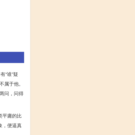
有“谁”疑
不属于他。
两问，问得
类平庸的比
象，便逼真