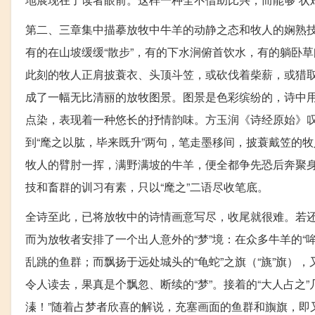
第二、三章集中描摹放牧中牛羊的动静之态和牧人的娴熟技
有的在山坡缓缓“散步”，有的下水涧俯首饮水，有的躺卧
此刻的牧人正肩披蓑衣、头顶斗笠，或砍伐着柴薪，或猎
成了一幅无比清丽的放牧图景。图景是色彩缤纷的，诗中
点染，表现着一种悠长的抒情韵味。方玉润《诗经原始》叹
到“麾之以肱，毕来既升”两句，笔走墨移间，披蓑戴笠的
牧人的臂肘一挥，满野满坡的牛羊，便全都争先恐后奔聚
技和畜群的训习有素，只以“麾之”二语尽收笔底。
全诗至此，已将放牧中的诗情画意写尽，收尾就很难。若
而为放牧者安排了一个出人意外的“梦”境：在众多牛羊的“
乱跳的鱼群；而飘扬于远处城头的“龟蛇”之旗（“旐”旗），
令人读去，果真是个飘忽、断续的“梦”。接着的“大人占之
溱！”随着占梦者欣喜的解说，充塞画面的鱼群和旟旗，即