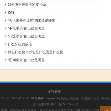
如何快速去栗子的皮和壳
横幅
“美人来去春江暖”的出处是哪里
“不龟手药”的出处是哪里
“花惊寒食”的出处是哪里
什么忘祖的成语
拆包什么梗？拆包是什么意思什么梗
“旧阁尘对”的出处是哪里
技巧分类
Copyright © 2012 - 2026
乐拍网
Powered by
网站分类目录
|
精选推荐文章
|
网站地
图
|
疑难解答
陕ICP备05009492号
声明：本站内容来自互联网，如信息有错误可发邮件到f_fb#foxmail.com说明，我们