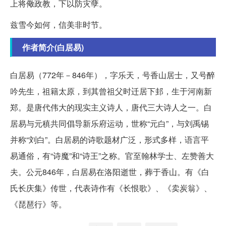
上将儆政教，下以防灾孽。
兹雪今如何，信美非时节。
作者简介(白居易)
白居易（772年－846年），字乐天，号香山居士，又号醉
吟先生，祖籍太原，到其曾祖父时迁居下邽，生于河南新
郑。是唐代伟大的现实主义诗人，唐代三大诗人之一。白
居易与元稹共同倡导新乐府运动，世称“元白”，与刘禹锡
并称“刘白”。白居易的诗歌题材广泛，形式多样，语言平
易通俗，有“诗魔”和“诗王”之称。官至翰林学士、左赞善大
夫。公元846年，白居易在洛阳逝世，葬于香山。有《白
氏长庆集》传世，代表诗作有《长恨歌》、《卖炭翁》、
《琵琶行》等。