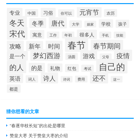
元宵节
专业
习俗
中国
农历
你可以
冬天
唐代
冬季
学校
孩子
大学
娘家
宋代
很多人
寓意
工作
年初
手机
技能
春节
春节期间
攻略
时间
新年
梦幻西游
疫情
游戏
是一个
汤圆
父母
自己的
的人
的是
礼物
红包
考试
还不
诗人
英语
词人
费用
诗词
这一
都是
猜你想看的文章
“春逐华枝长短”的出处是哪里
赞皇大枣 关于赞皇大枣的介绍