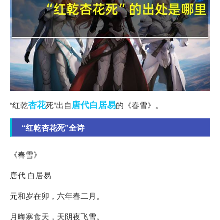
杏花
唐代
白居易
“红乾
死”出自
的《春雪》。
“红乾杏花死”全诗
《春雪》
唐代 白居易
元和岁在卯，六年春二月。
月晦寒食天，天阴夜飞雪。