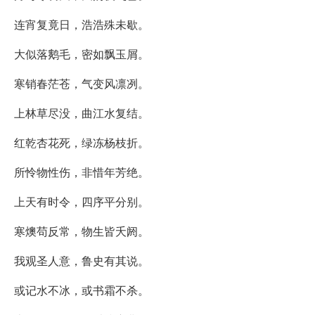
连宵复竟日，浩浩殊未歇。
大似落鹅毛，密如飘玉屑。
寒销春茫苍，气变风凛冽。
上林草尽没，曲江水复结。
红乾杏花死，绿冻杨枝折。
所怜物性伤，非惜年芳绝。
上天有时令，四序平分别。
寒燠苟反常，物生皆夭阏。
我观圣人意，鲁史有其说。
或记水不冰，或书霜不杀。