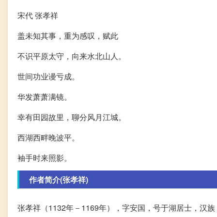
宋代 张孝祥
盖未知其事，重为感叹，赋此
不识平原太守，向来水北山人。
世间功业谩亏成。
华发萧萧满镜。
幸有田园故里，聊分风月江城。
西湖西畔晚波平。
袖手时来照影。
作者简介(张孝祥)
张孝祥（1132年－1169年），字安国，号于湖居士，