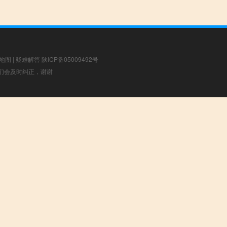
地图
|
疑难解答
陕ICP备05009492号
，我们会及时纠正，谢谢