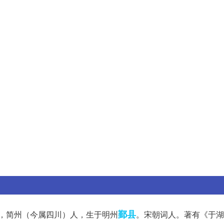
鄞县
汉族，简州（今属四川）人，生于明州
。宋朝词人。著有《于湖