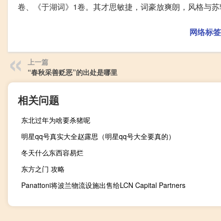
卷、《于湖词》1卷。其才思敏捷，词豪放爽朗，风格与苏轼
网络标签
上一篇
“春秋采善贬恶”的出处是哪里
相关问题
东北过年为啥要杀猪呢
明星qq号真实大全赵露思（明星qq号大全要真的）
冬天什么东西容易烂
东方之门 攻略
Panattoni将波兰物流设施出售给LCN Capital Partners