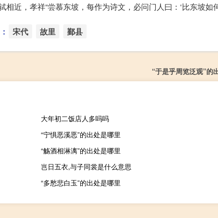
相近，孝祥“尝慕东坡，每作为诗文，必问门人曰：‘比东坡如何
：
宋代
故里
鄞县
“于是乎周览泛观”的
大年初二饭店人多吗吗
“宁惧恶溪恶”的出处是哪里
“觞酒相淋漓”的出处是哪里
岂日五衣,与子同裳是什么意思
“多愁悲白玉”的出处是哪里