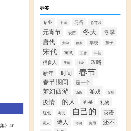
标签
专业
习俗
中国
你可以
冬天
元宵节
冬季
农历
唐代
学校
孩子
大学
娘家
宋代
寓意
工作
年初
攻略
很多人
手机
技能
春节
时间
新年
春节期间
是一个
梦幻西游
游戏
汤圆
父母
的人
疫情
的是
礼物
自己的
英语
红包
考试
还不
诗人
词人
费用
诗词
集》40