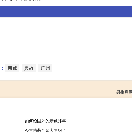
：
亲戚
典故
广州
男生肩宽
如何给国外的亲戚拜年
今年苗若兰多大年纪了