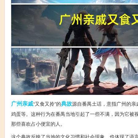
广州
亲戚
典故
“又食又拎”的
源自番禺土话，意指广州的亲
鸡蛋等。这种行为在番禺当地引起了一些不满，因为它被
那些喜欢占小便宜的人。
这个典故反映了当地的文化习惯和社会现象，也体现了语