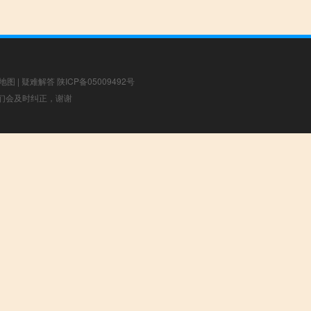
地图
|
疑难解答
陕ICP备05009492号
，我们会及时纠正，谢谢