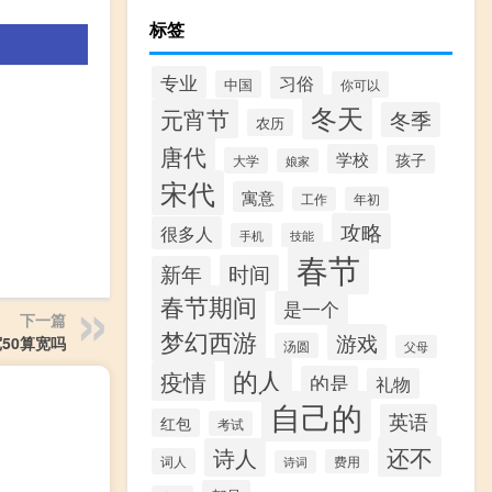
标签
专业
习俗
中国
你可以
冬天
元宵节
冬季
农历
唐代
学校
孩子
大学
娘家
宋代
寓意
工作
年初
攻略
很多人
手机
技能
春节
时间
新年
春节期间
是一个
下一篇
梦幻西游
游戏
50算宽吗
汤圆
父母
的人
疫情
的是
礼物
自己的
英语
红包
考试
还不
诗人
词人
费用
诗词