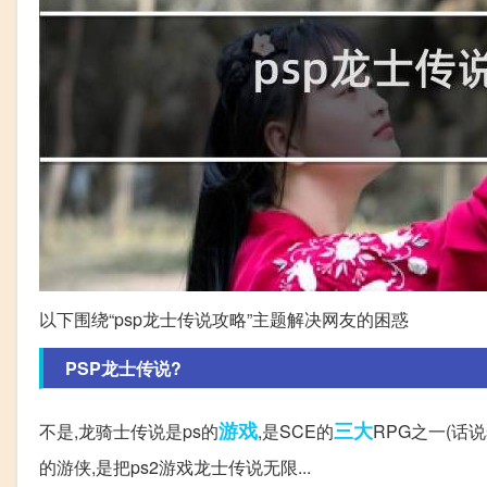
以下围绕“psp龙士传说攻略”主题解决网友的困惑
PSP龙士传说?
游戏
三大
不是,龙骑士传说是ps的
,是SCE的
RPG之一(话说
的游侠,是把ps2游戏龙士传说无限...