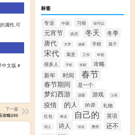
标签
专业
习俗
中国
你可以
的属性,可
冬天
元宵节
冬季
农历
唐代
学校
孩子
大学
娘家
宋代
寓意
工作
年初
攻略
很多人
界中文版 #
手机
技能
春节
时间
新年
春节期间
是一个
梦幻西游
游戏
汤圆
父母
的人
疫情
的是
礼物
下一篇
自己的
英语
攻略250
红包
考试
还不
诗人
词人
费用
诗词