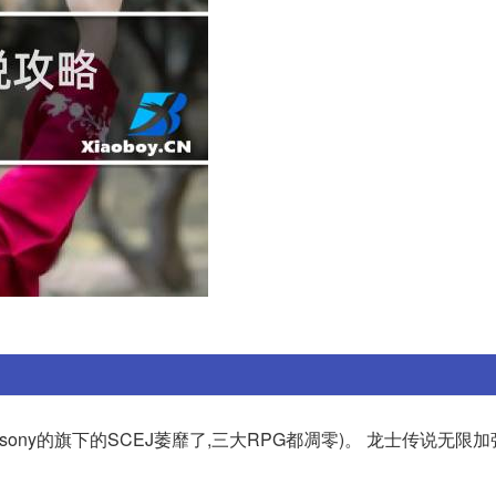
sony的旗下的SCEJ萎靡了,三大RPG都凋零)。 龙士传说无限加强