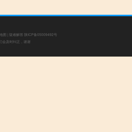
地图
|
疑难解答
陕ICP备05009492号
，我们会及时纠正，谢谢