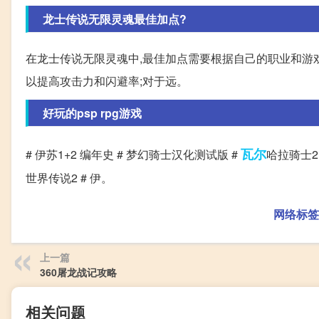
龙士传说无限灵魂最佳加点?
在龙士传说无限灵魂中,最佳加点需要根据自己的职业和游戏
以提高攻击力和闪避率;对于远。
好玩的psp rpg游戏
瓦尔
# 伊苏1+2 编年史 # 梦幻骑士汉化测试版 #
哈拉骑士2 
世界传说2 # 伊。
网络标签
上一篇
360屠龙战记攻略
相关问题