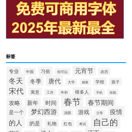
标签
元宵节
专业
习俗
中国
农历
你可以
冬天
唐代
冬季
学校
孩子
大学
娘家
宋代
很多人
寓意
工作
年初
手机
技能
春节
春节期间
攻略
时间
新年
梦幻西游
疫情
游戏
是一个
汤圆
父母
自己的
的人
的是
礼物
红包
考试