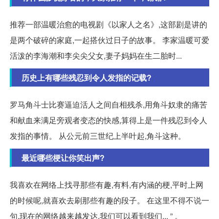
推荐一部温暖治愈的电视剧《以家人之名》,这部剧是讲的
是两个破碎的家庭,一起搭伙过日子的故事。 李家温暖可爱
活泼的李海潮和李尖尖父女,妻子妈妈在生二胎时...
历史上有哪些残忍到令人发指的记载?
罗马角斗士比赛逼迫活人之间自相残杀,用角斗奴隶的痛苦
和献血来满足旁观者变态的快感,算得上是一件残忍到令人
发指的事情。 从公元前三世纪上半叶起,角斗这种。
最近哪些梗让你笑出声?
我喜欢在网络上找寻那些有趣,有料,有内涵的梗,平时上网
的时候呢,就喜欢去刷那些有趣的段子。 在这里不得不说一
句,现在的网络越来越发达,我们可以看到我们... ” 。