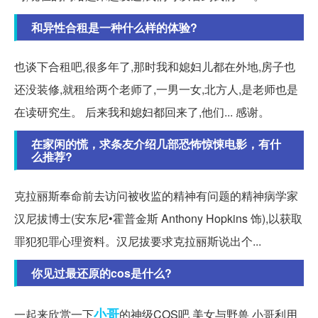
和异性合租是一种什么样的体验?
也谈下合租吧,很多年了,那时我和媳妇儿都在外地,房子也
还没装修,就租给两个老师了,一男一女,北方人,是老师也是
在读研究生。 后来我和媳妇都回来了,他们... 感谢。
在家闲的慌，求条友介绍几部恐怖惊悚电影，有什
么推荐?
克拉丽斯奉命前去访问被收监的精神有问题的精神病学家
汉尼拔博士(安东尼•霍普金斯 Anthony Hopkins 饰),以获取
罪犯犯罪心理资料。汉尼拔要求克拉丽斯说出个...
你见过最还原的cos是什么?
小哥
一起来欣赏一下
的神级COS吧 美女与野兽 小哥利用