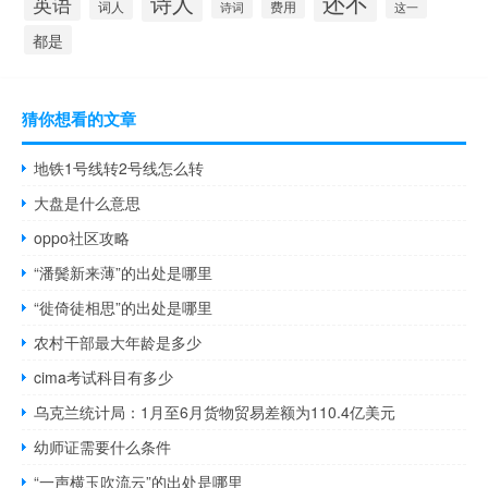
还不
诗人
英语
词人
费用
诗词
这一
都是
猜你想看的文章
地铁1号线转2号线怎么转
大盘是什么意思
oppo社区攻略
“潘鬓新来薄”的出处是哪里
“徙倚徒相思”的出处是哪里
农村干部最大年龄是多少
cima考试科目有多少
乌克兰统计局：1月至6月货物贸易差额为110.4亿美元
幼师证需要什么条件
“一声横玉吹流云”的出处是哪里