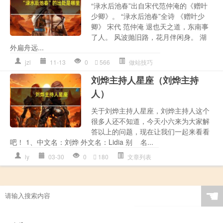
“渌水后池春”出自宋代范仲淹的《赠叶
少卿》。 “渌水后池春”全诗 《赠叶少
卿》 宋代 范仲淹 退也天之道，东南事
了人。 风波抛旧路，花月伴闲身。 湖
外扁舟远...
jzl
11-13
0
566
做站技巧
刘烨主持人星座（刘烨主持
人）
关于刘烨主持人星座，刘烨主持人这个
很多人还不知道，今天小六来为大家解
答以上的问题，现在让我们一起来看看
吧！ 1、中文名：刘烨 外文名：Lidia 别 名...
ly
03-30
0
180
文章列表
☚