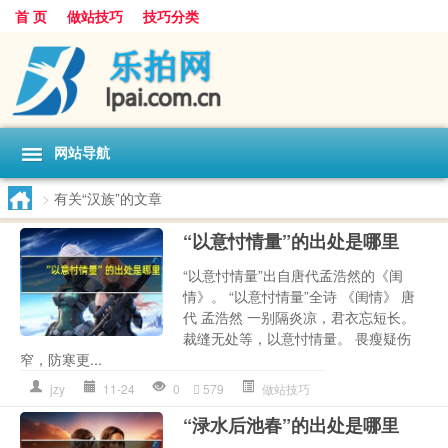
首 页
做站技巧
技巧分类
网站导航
>
有关“汉族”的文章
“以意忖情量”的出处是哪里
“以意忖情量”出自唐代孟浩然的《闺
情》。 “以意忖情量”全诗 《闺情》 唐
代 孟浩然 一别隔炎凉，君衣忘短长。
裁缝无处等，以意忖情量。 畏瘦疑伤
窄，防寒更...
jzy
11-24
0
579
做站技巧
“渌水后池春”的出处是哪里