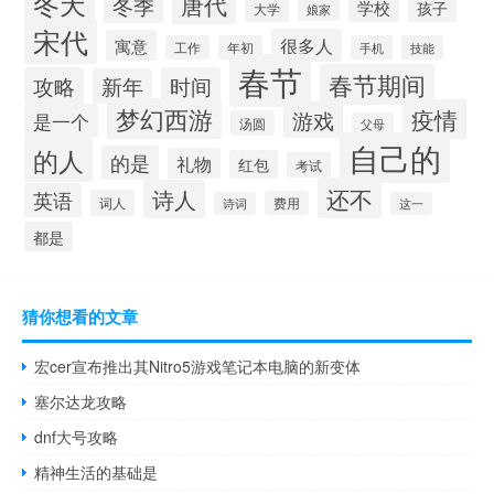
冬天
唐代
冬季
学校
孩子
大学
娘家
宋代
很多人
寓意
工作
年初
手机
技能
春节
春节期间
攻略
时间
新年
梦幻西游
疫情
游戏
是一个
汤圆
父母
自己的
的人
的是
礼物
红包
考试
还不
诗人
英语
词人
费用
诗词
这一
都是
猜你想看的文章
宏cer宣布推出其Nitro5游戏笔记本电脑的新变体
塞尔达龙攻略
dnf大号攻略
精神生活的基础是