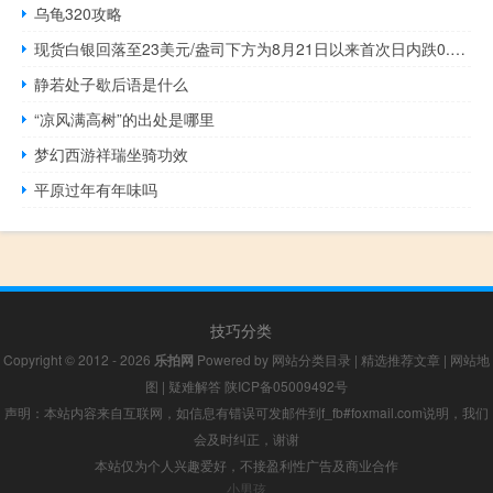
乌龟320攻略
现货白银回落至23美元/盎司下方为8月21日以来首次日内跌0.76%
静若处子歇后语是什么
“凉风满高树”的出处是哪里
梦幻西游祥瑞坐骑功效
平原过年有年味吗
技巧分类
Copyright © 2012 - 2026
乐拍网
Powered by
网站分类目录
|
精选推荐文章
|
网站地
图
|
疑难解答
陕ICP备05009492号
声明：本站内容来自互联网，如信息有错误可发邮件到f_fb#foxmail.com说明，我们
会及时纠正，谢谢
本站仅为个人兴趣爱好，不接盈利性广告及商业合作
小男孩