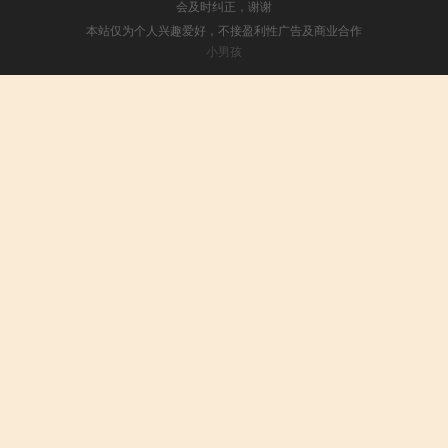
会及时纠正，谢谢
本站仅为个人兴趣爱好，不接盈利性广告及商业合作
小男孩