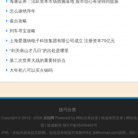
海通证券：活跃资本市场措施落地 股市信心有望得到提振
怎么谢绝拜年
雀台攻略
列车寻宝攻略
上海爱晟纳电子科技集团有限公司成立 注册资本70亿元
“剑关南山才几日”的出处是哪里
第二次世界大战的重要转折点
大年初八可以买火锅吗
技巧分类
Copyright © 2012 - 2026
乐拍网
Powered by
网站分类目录
|
精选推荐文章
|
网站地
图
|
疑难解答
陕ICP备05009492号
声明：本站内容来自互联网，如信息有错误可发邮件到f_fb#foxmail.com说明，我们