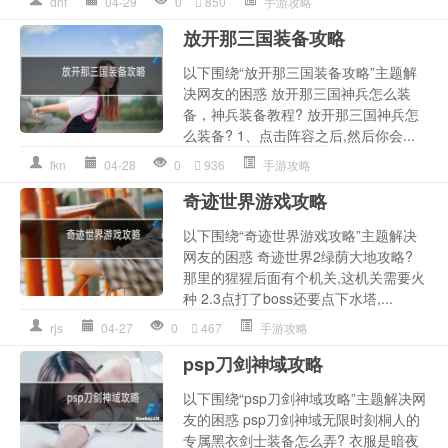
dnf
04-29
0
850
手游攻略
放开那三国装备攻略
以下围绕“放开那三国装备攻略”主题解
决网友的困惑 放开那三国神兵怎么装
备，神兵装备教程? 放开那三国神兵怎
么装备? 1、点击阵容之后,然后你会...
fkn
04-28
0
936
手游攻略
奇迹世界游戏攻略
以下围绕“奇迹世界游戏攻略”主题解决
网友的困惑 奇迹世界2绿荫大地攻略?
那里的猩猩后面有个机关,这机关需要火
种 2.3点打了boss还要点下水塔,...
rjs
04-27
0
467
手游攻略
psp刀剑神域攻略
以下围绕“psp刀剑神域攻略”主题解决网
友的困惑 psp刀剑神域无限时刻桐人的
专属黑衣剑士装备怎么弄? 衣服是暗夜