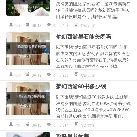
决网友的困惑 梦幻西游手游70专属简易
转门派能转换武器吗? 梦幻西游手游中,
门派转换时是否可以转换武器,需...
lhx
06-13
0
468
梦幻西游
梦幻西游星石能关闭吗
以下围绕“梦幻西游星石能关闭吗”主题
解决网友的困惑 梦幻西游装备的符石怎
么关的? 比如你有套浮石了,,转换成第2
套就可以了哦,那样浮石是不会掉...
lhx
06-13
0
395
梦幻西游
梦幻西游60书多少钱
以下围绕“梦幻西游60书多少钱”主题解
决网友的困惑 梦幻西游60级项链书价钱
我们区是新区 100点点卡才40W 5~8W,
前期打造60的太少,而你能换到那价...
lhx
06-13
0
311
梦幻西游
攻略黑龙配装