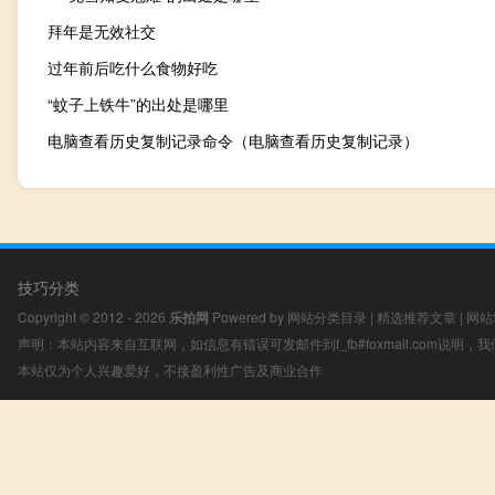
拜年是无效社交
过年前后吃什么食物好吃
“蚊子上铁牛”的出处是哪里
电脑查看历史复制记录命令（电脑查看历史复制记录）
技巧分类
Copyright © 2012 - 2026
乐拍网
Powered by
网站分类目录
|
精选推荐文章
|
网站
声明：本站内容来自互联网，如信息有错误可发邮件到f_fb#foxmail.com说明
本站仅为个人兴趣爱好，不接盈利性广告及商业合作