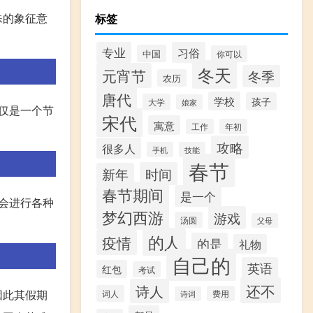
殊的象征意
标签
专业
习俗
中国
你可以
冬天
元宵节
冬季
农历
唐代
学校
孩子
大学
娘家
仅是一个节
宋代
寓意
工作
年初
攻略
很多人
手机
技能
春节
时间
新年
春节期间
是一个
会进行各种
梦幻西游
游戏
汤圆
父母
的人
疫情
的是
礼物
自己的
英语
红包
考试
还不
诗人
因此其假期
词人
费用
诗词