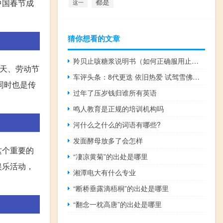
都是
中国春节成
这一
猜你想看的文章
羚贝止咳糖浆说明书（如何正确服用止咳糖浆）
1天、劳动节
车评头条：8代更迭 依旧热爱 试驾雪佛兰新迈锐宝
同时也是传
过年了压岁钱归谁所有英语
鸣人教育是正规的培训机构吗
河什么之什么的词语有哪些?
发面酵母放多了会怎样
这个重要的
“凄凉黄菊”的出处是哪里
娱乐活动，
湘潭电大有什么专业
“断桥垂露滴梧桐”的出处是哪里
“翻念一枕高唐”的出处是哪里