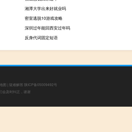
湘潭大学出来好就业吗
密室逃脱10游戏攻略
深圳过年能回西安过年吗
反身代词固定短语
地图
|
疑难解答
陕ICP备05009492号
，我们会及时纠正，谢谢