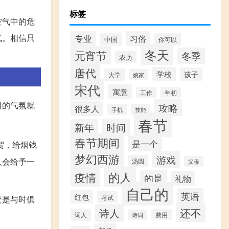
标签
空气中的危
式。相信只
专业
习俗
中国
你可以
冬天
元宵节
冬季
农历
唐代
学校
孩子
大学
娘家
宋代
寓意
工作
年初
日的气氛就
攻略
很多人
手机
技能
春节
时间
新年
春节期间
是一个
贺，给烟钱
梦幻西游
游戏
人会给予一
汤圆
父母
的人
疫情
的是
礼物
自己的
英语
红包
考试
变是与时俱
还不
诗人
词人
费用
诗词