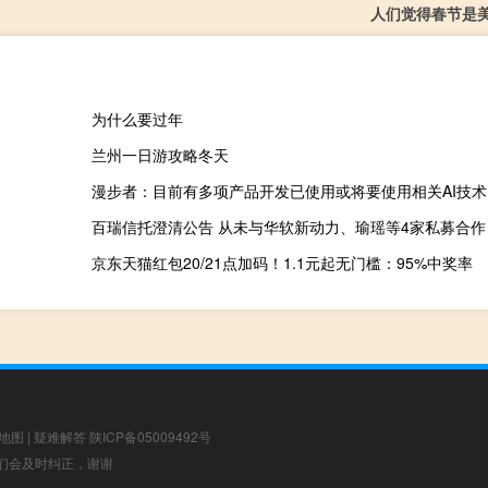
人们觉得春节是
为什么要过年
兰州一日游攻略冬天
漫步者：目前有多项产品开发已使用或将要使用相关AI技术
百瑞信托澄清公告 从未与华软新动力、瑜瑶等4家私募合作
京东天猫红包20/21点加码！1.1元起无门槛：95%中奖率
地图
|
疑难解答
陕ICP备05009492号
，我们会及时纠正，谢谢