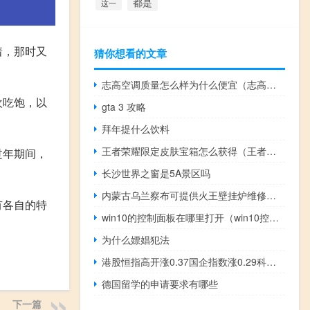
都是
这一
着，那时又
猜你想看的文章
志高空调质量怎么样为什么便宜（志高空调质量）
欢吃饱，以
gta 3 攻略
拜年提什么饮料
王者荣耀限定皮肤宝箱怎么获得（王者荣耀限定皮肤大全）
过年期间，
长沙世界之窗是5A景区吗
内蒙古乌兰察布可提供火王壁挂炉维修服务地址在哪
有各自的特
win10的控制面板在哪里打开（win10控制面板在哪）
为什么嫖娼犯法
港股恒指高开涨0.37国企指数涨0.29科指开涨0.19%阿里巴巴涨3%阿里拆分后首份财报亮眼碧桂园跌近6%
德国留学的申请要求有哪些
下一篇