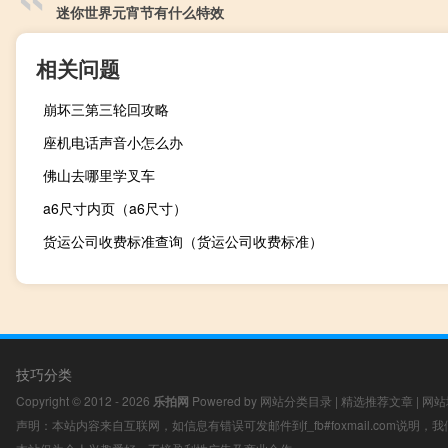
迷你世界元宵节有什么特效
相关问题
崩坏三第三轮回攻略
座机电话声音小怎么办
佛山去哪里学叉车
a6尺寸内页（a6尺寸）
货运公司收费标准查询（货运公司收费标准）
技巧分类
Copyright © 2012 - 2026
乐拍网
Powered by
网站分类目录
|
精选推荐文章
|
网站
声明：本站内容来自互联网，如信息有错误可发邮件到f_fb#foxmail.com说明