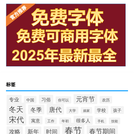
标签
元宵节
专业
习俗
中国
农历
你可以
冬天
唐代
冬季
学校
孩子
大学
娘家
宋代
很多人
寓意
工作
年初
手机
技能
春节
春节期间
攻略
时间
新年