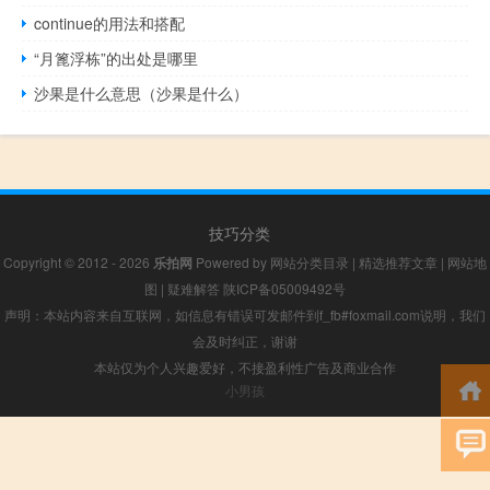
continue的用法和搭配
“月篦浮栋”的出处是哪里
沙果是什么意思（沙果是什么）
技巧分类
Copyright © 2012 - 2026
乐拍网
Powered by
网站分类目录
|
精选推荐文章
|
网站地
图
|
疑难解答
陕ICP备05009492号
声明：本站内容来自互联网，如信息有错误可发邮件到f_fb#foxmail.com说明，我们
会及时纠正，谢谢
本站仅为个人兴趣爱好，不接盈利性广告及商业合作
小男孩