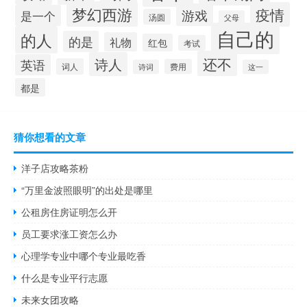
梦幻西游
疫情
游戏
是一个
汤圆
父母
自己的
的人
的是
礼物
红包
考试
还不
诗人
英语
词人
费用
诗词
这一
都是
猜你想看的文章
洋子店攻略茶粉
“万里金波照眼明”的出处是哪里
公租房住房证明怎么开
员工要求涨工资怎么办
心理学专业中哪个专业最吃香
什么是专业平行志愿
未来女团攻略