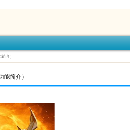
功能简介）
版功能简介）