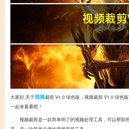
视频
大家好,关于
裁剪 V1.0 绿色版，视频裁剪 V1.0
一起来看看吧！
视频裁剪是一款简单明了的视频处理工具，可以帮助用
等，是一款简单方便的视频剪裁工具。