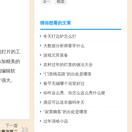
都是
这一
猜你想看的文章
冬天打边炉怎么打
大数据分析师要学什么
辑幻灯片的工
游戏元宵装备
添加精美的
农村过年的灯笼的做法大全
频编辑软
“门里桃花路”的出处是哪里
常强大。
春节无锡哪个浴室好过
你咋这么秀、你怎么这么秀什么梗
酒店可以送衣服吗冬天
“寂寞幽客”的出处是哪里
过年演啥小品
下一篇
火魔龙第二