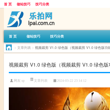
首 页
做站技巧
技巧分类
首 页
做站技巧
技巧分类
>
文章列表
>
视频裁剪 V1.0 绿色版（视频裁剪 V1.0 绿色版
视频裁剪 V1.0 绿色版（视频裁剪 V1.0 绿色
文章列表
网友:
sp
2024-03-22 23:14:12