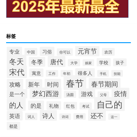
标签
元宵节
专业
习俗
中国
农历
你可以
冬天
唐代
冬季
学校
孩子
大学
娘家
宋代
很多人
寓意
工作
年初
手机
技能
春节
春节期间
攻略
时间
新年
梦幻西游
疫情
游戏
是一个
汤圆
父母
自己的
的人
的是
礼物
红包
考试
还不
诗人
英语
词人
费用
诗词
这一
都是