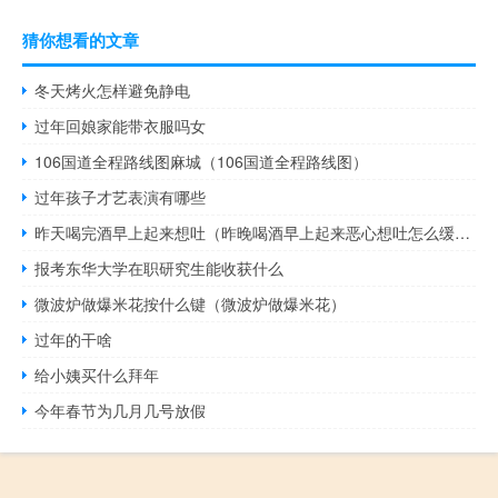
猜你想看的文章
冬天烤火怎样避免静电
过年回娘家能带衣服吗女
106国道全程路线图麻城（106国道全程路线图）
过年孩子才艺表演有哪些
昨天喝完酒早上起来想吐（昨晚喝酒早上起来恶心想吐怎么缓解）
报考东华大学在职研究生能收获什么
微波炉做爆米花按什么键（微波炉做爆米花）
过年的干啥
给小姨买什么拜年
今年春节为几月几号放假