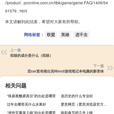
//product . pconline.com.cn/itbk/game/game FAQ/1409/54
91579 . html
本文讲解到此结束，希望对大家有所帮助。
网络标签：
联盟
英雄
进不去
上一篇
拟核的成分是什么（拟核）
下一篇
宏cer宣布推出其Nitro5游戏笔记本电脑的新变体
相关问题
“殊庭夜醮肃真仪”的出处是哪里
选历史的什么专业好
过年去哪里买什么水果好
爱意网页（爱意浏览器官方下载）
“谁怜官事落儿痴”的出处是哪里
电影春节档几号上映