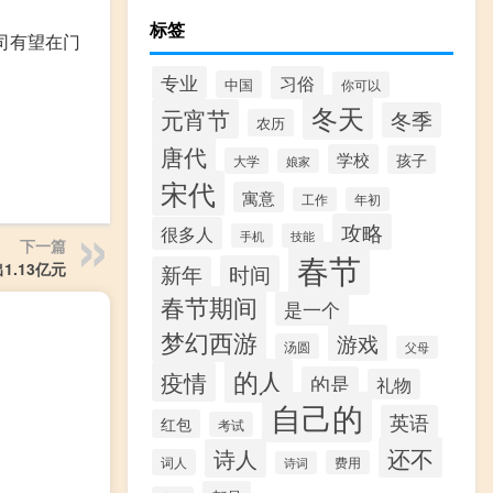
标签
司有望在门
专业
习俗
中国
你可以
冬天
元宵节
冬季
农历
唐代
学校
孩子
大学
娘家
宋代
寓意
工作
年初
攻略
很多人
手机
技能
下一篇
春节
1.13亿元
时间
新年
春节期间
是一个
梦幻西游
游戏
汤圆
父母
的人
疫情
的是
礼物
自己的
英语
红包
考试
还不
诗人
词人
费用
诗词