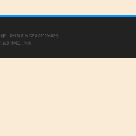
地图
|
疑难解答
陕ICP备05009492号
，我们会及时纠正，谢谢