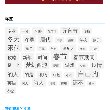
标签
元宵节
专业
习俗
中国
农历
你可以
冬天
唐代
冬季
学校
孩子
大学
娘家
宋代
很多人
寓意
工作
年初
手机
技能
春节
春节期间
攻略
时间
新年
梦幻西游
疫情
游戏
是一个
汤圆
父母
自己的
的人
的是
礼物
红包
考试
还不
诗人
英语
词人
费用
诗词
这一
都是
猜你想看的文章