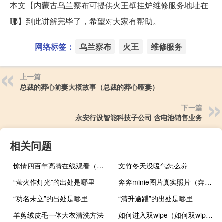
本文【内蒙古乌兰察布可提供火王壁挂炉维修服务地址在
哪】到此讲解完毕了，希望对大家有帮助。
网络标签：
乌兰察布
火王
维修服务
上一篇
总裁的葬心前妻大概故事（总裁的葬心哑妻）
下一篇
永安行设智能科技子公司 含电池销售业务
相关问题
惊情四百年高清在线观看（惊情四百年高清）
文竹冬天没暖气怎么养
“萤火作灯光”的出处是哪里
奔奔minie图片真实照片（奔奔mini报价）
“功名未立”的出处是哪里
“清升逾跇”的出处是哪里
羊剪绒皮毛一体大衣清洗方法
如何进入双wipe（如何双wipe）