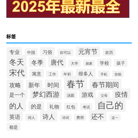
标签
元宵节
专业
习俗
中国
农历
你可以
冬天
唐代
冬季
学校
孩子
大学
娘家
宋代
很多人
寓意
工作
年初
手机
技能
春节
春节期间
攻略
时间
新年
梦幻西游
疫情
游戏
是一个
汤圆
父母
自己的
的人
的是
礼物
红包
考试
还不
诗人
英语
词人
费用
诗词
这一
都是