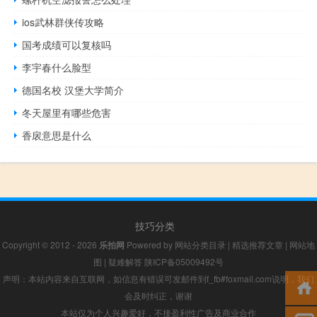
ios武林群侠传攻略
国考成绩可以复核吗
李宇春什么脸型
德国名校 汉堡大学简介
冬天屋里有哪些危害
香扆意思是什么
技巧分类
Copyright © 2012 - 2026
乐拍网
Powered by
网站分类目录
|
精选推荐文章
|
网站地
图
|
疑难解答
陕ICP备05009492号
声明：本站内容来自互联网，如信息有错误可发邮件到f_fb#foxmail.com说明，我们
会及时纠正，谢谢
本站仅为个人兴趣爱好，不接盈利性广告及商业合作