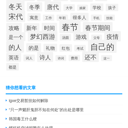
冬天
唐代
冬季
学校
孩子
大学
娘家
宋代
很多人
寓意
工作
年初
手机
技能
春节
春节期间
攻略
时间
新年
梦幻西游
疫情
游戏
是一个
汤圆
父母
自己的
的人
的是
礼物
红包
考试
还不
诗人
英语
词人
费用
诗词
这一
都是
猜你想看的文章
igxe交易暂挂如何解除
“只一声魈肝鬼胆不知在何处”的出处是哪里
韩国毒王什么梗
螺杆机空滤报警怎么处理