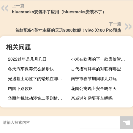
上一篇
bluestacks安装不了应用（bluestacks安装不了）
下一篇
首款配备1英寸主摄的天玑9300旗舰！vivo X100 Pro预热
相关问题
2022过年是几月几日
小米在欧洲的下一款廉价智能手机已经被发现
冬天汽车保养怎么起步快
古代描写拜年的对联有哪些
光遇墓土彩虹下的蜡烛在哪（光遇墓土彩虹下的蜡烛位置 快吧手游）
南宁市春节期间哪儿好玩
凶国下路攻略
花园公寓晚上安全吗冬天
华丽的挑战动漫第二季剧情（华丽的挑战动漫第二季）
亲戚过年需要开车吗吗
☚