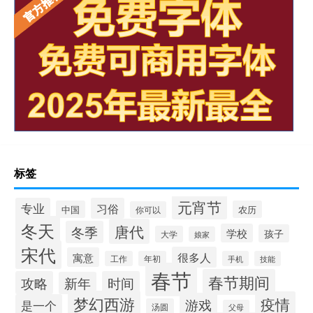
标签
元宵节
专业
习俗
中国
农历
你可以
冬天
唐代
冬季
学校
孩子
大学
娘家
宋代
很多人
寓意
工作
年初
手机
技能
春节
春节期间
攻略
时间
新年
梦幻西游
疫情
游戏
是一个
汤圆
父母