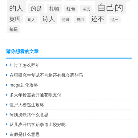
自己的
的人
的是
礼物
红包
考试
还不
诗人
英语
词人
费用
诗词
这一
都是
猜你想看的文章
年过了怎么拜年
在职研究生复试不合格还有机会调剂吗
mega进化攻略
多大年龄需要开通花呗支付
僵尸大楼逃生攻略
阿姨洗铁路什么意思
从几岁开始学跆拳道比较好呢
造假是什么意思