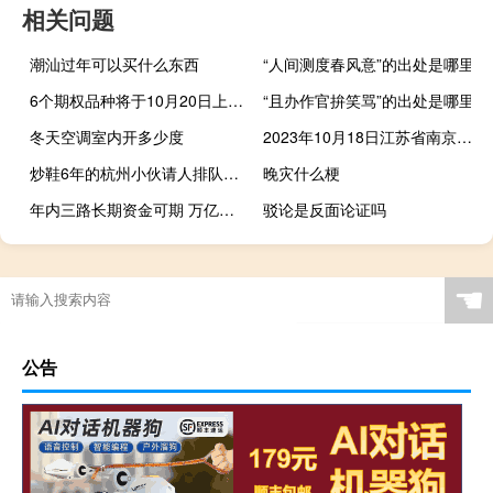
相关问题
潮汕过年可以买什么东西
“人间测度春风意”的出处是哪里
6个期权品种将于10月20日上市 全市场品种总量有望突破130个
“且办作官拚笑骂”的出处是哪里
冬天空调室内开多少度
2023年10月18日江苏省南京市疫情大数据-今日/今天疫情全网搜索最新实时消息动态情况通知播报
炒鞋6年的杭州小伙请人排队卖号一天赚一两万
晚灾什么梗
年内三路长期资金可期 万亿元增量资金为A股“压舱”
驳论是反面论证吗
☚
公告