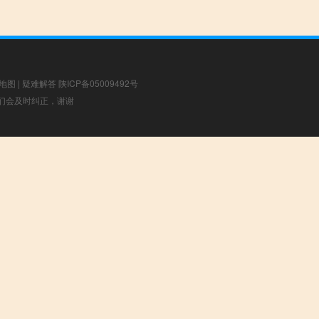
地图
|
疑难解答
陕ICP备05009492号
，我们会及时纠正，谢谢