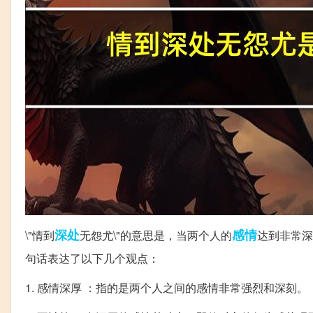
深处
感情
\"情到
无怨尤\"的意思是，当两个人的
达到非常深
句话表达了以下几个观点：
1. 感情深厚 ：指的是两个人之间的感情非常强烈和深刻。