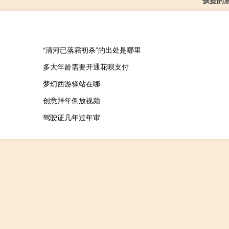
孩提的
“清河已落霜初杀”的出处是哪里
多大年龄需要开通花呗支付
梦幻西游驿站在哪
创意拜年倒放视频
驾驶证几年过年审