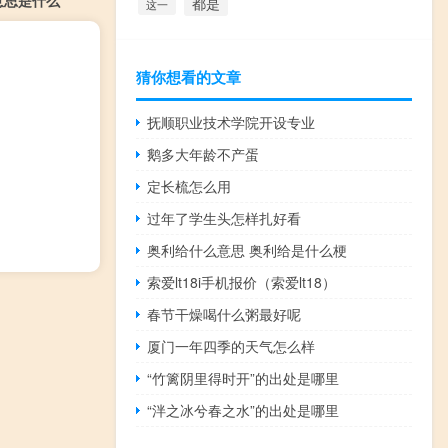
意思是什么
都是
这一
猜你想看的文章
抚顺职业技术学院开设专业
鹅多大年龄不产蛋
定长梳怎么用
过年了学生头怎样扎好看
奥利给什么意思 奥利给是什么梗
索爱lt18i手机报价（索爱lt18）
春节干燥喝什么粥最好呢
厦门一年四季的天气怎么样
“竹篱阴里得时开”的出处是哪里
“泮之冰兮春之水”的出处是哪里