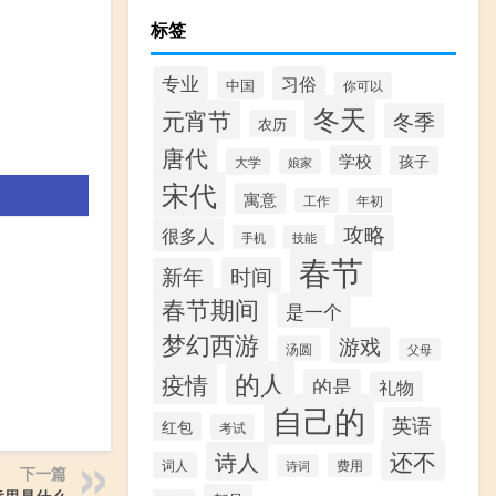
标签
专业
习俗
中国
你可以
冬天
元宵节
冬季
农历
唐代
学校
孩子
大学
娘家
宋代
寓意
工作
年初
攻略
很多人
手机
技能
春节
时间
新年
春节期间
是一个
梦幻西游
游戏
汤圆
父母
的人
疫情
的是
礼物
自己的
英语
红包
考试
还不
诗人
词人
费用
诗词
下一篇