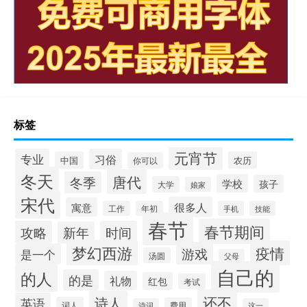
标签
元宵节
专业
习俗
中国
农历
你可以
冬天
唐代
冬季
学校
孩子
大学
娘家
宋代
很多人
寓意
工作
年初
手机
技能
春节
春节期间
攻略
时间
新年
梦幻西游
疫情
游戏
是一个
汤圆
父母
自己的
的人
的是
礼物
红包
考试
还不
诗人
英语
词人
费用
诗词
这一