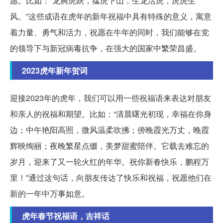
愿。比如：“龙腾虎跃，猛虎下山，生龙活虎，虎虎生
风。”这些成语在虎年的新年祝福中具有特殊的意义，寓意
着力量、勇气和活力，祝愿在牛年的同时，我们能够在党
的领导下与新冠病毒抗争，在强大的国家中繁荣昌盛。
2023虎年新年贺词
迎接2023年的虎年，我们可以用一些祝福语来表达对朋友
和亲人的祝福和期望。比如：“清晨曙光初现，幸福在你身
边；中午艳阳高照，微风温柔吹拂；傍晚霞光万丈，晚霞
辉映绚丽；夜晚繁星点缀，美梦甜蜜陪伴。它载去难忘的
岁月，迎来了又一轮火红的年华。祝你新春快乐，鹏程万
里！”通过这句话，向朋友传达了快乐和祝福，祝愿他们在
新的一年中万事如意。
虎年春节祝福语，吉祥话