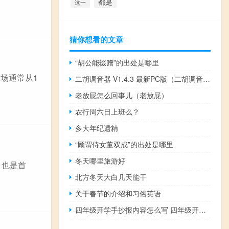
都是
这一
猜你想看的文章
“胡公能辍赠”的出处是哪里
场通常从1
二胡调音器 V1.4.3 最新PC版（二胡调音器 V1.4.3 最新PC版功能简介）
老放屁怎么回事儿（老放屁）
农行周六日上班么？
多大年纪遗精
“顾谓侍女董双成”的出处是哪里
冬天哪里旅游好
，也是首
北方冬天大白几天能干
关于春节的介绍和习俗英语
四年级开学手抄报内容怎么写 四年级开学第一课