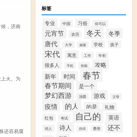
标签
专业
习俗
中国
你可以
时候，济南
冬天
元宵节
冬季
农历
唐代
学校
孩子
大学
娘家
宋代
寓意
工作
年初
攻略
很多人
手机
技能
春节
时间
新年
致上火。为
春节期间
是一个
梦幻西游
游戏
汤圆
父母
的人
疫情
的是
礼物
自己的
英语
红包
考试
还不
诗人
词人
费用
诗词
植株还容易腐