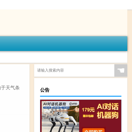
☚
由于天气条
公告