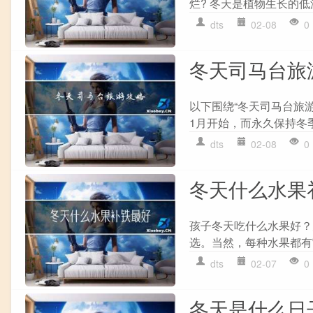
烂? 冬天是植物生长的低
dts
02-08
0
冬天司马台旅
以下围绕“冬天司马台旅
1月开始，而永久保持冬季
dts
02-08
0
冬天什么水果
孩子冬天吃什么水果好？
选。当然，每种水果都有
dts
02-07
0
冬天是什么日