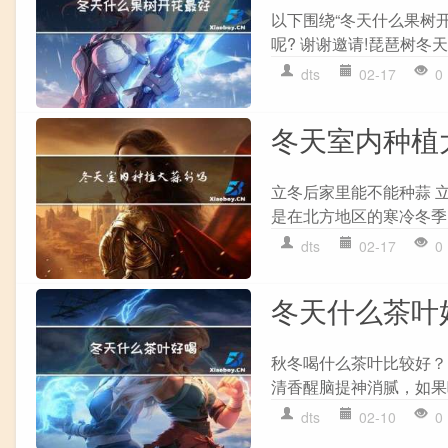
以下围绕“冬天什么果树
呢? 谢谢邀请!琵琶树冬天
dts
02-17
0
冬天室内种植
立冬后家里能不能种蒜 
是在北方地区的寒冷冬季
dts
02-17
0
冬天什么茶叶
秋冬喝什么茶叶比较好？
清香醒脑提神消腻，如果
dts
02-10
0