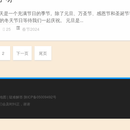
 冬天是一个充满节日的季节。除了元旦、万圣节、感恩节和圣诞
冬天节日等待我们一起庆祝。 元旦是...
25
春节2024
2
下一页
尾页
地图
|
疑难解答
陕ICP备05009492号
，我们会及时纠正，谢谢