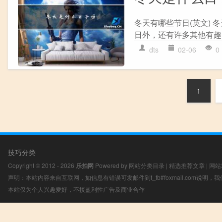
冬天有哪些节日(英文)
日外，还有许多其他有趣的
dts
02-06
0
1
技巧分类
Copyright © 2012 - 2026
乐拍网
Powered by
网站分类目录
|
精选推荐文章
|
网站
声明：本站内容来自互联网，如信息有错误可发邮件到f_fb#foxmail.com说明
本站仅为个人兴趣爱好，不接盈利性广告及商业合作