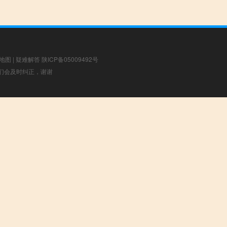
地图
|
疑难解答
陕ICP备05009492号
，我们会及时纠正，谢谢