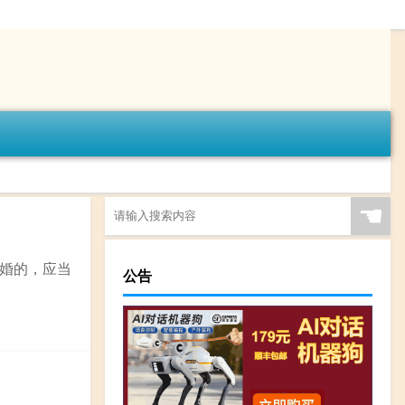
☚
婚的，应当
公告