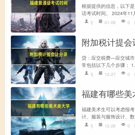
根据提供的信息，以下是福
话考试时间。 2024年11
fj
01-08
0
附加税计提会
贷：应交税费—应交城市
常包括以下几个步骤： 1. 
fj
12-27
0
福建有哪些美
福建美术生可以考虑报考
计、服装与服饰设计、数
fj
12-26
0