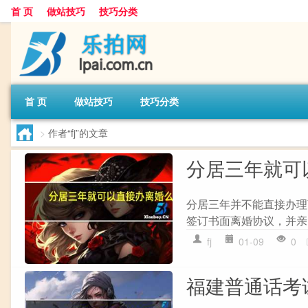
首 页
做站技巧
技巧分类
首 页
做站技巧
技巧分类
>
作者“fj”的文章
分居三年就可
分居三年并不能直接办理
签订书面离婚协议，并亲
fj
01-09
0
福建普通话考