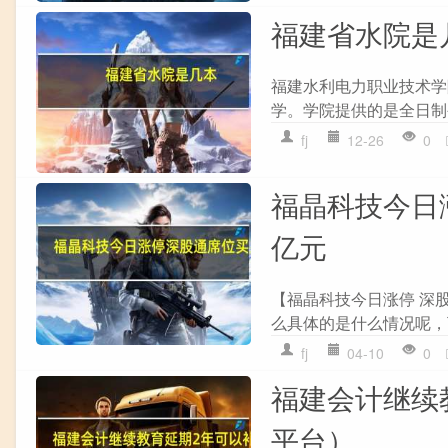
福建省水院是
福建水利电力职业技术学
学。学院提供的是全日制
fj
12-26
0
福晶科技今日涨
亿元
【福晶科技今日涨停 深股
么具体的是什么情况呢，
fj
04-10
0
福建会计继续
平台）