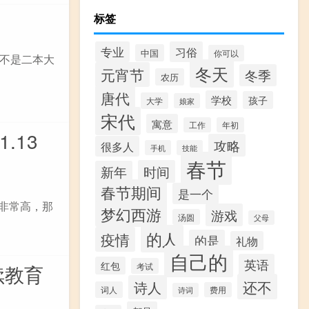
标签
专业
习俗
中国
你可以
不是二本大
冬天
元宵节
冬季
农历
唐代
学校
孩子
大学
娘家
宋代
寓意
工作
年初
.13
攻略
很多人
手机
技能
春节
时间
新年
春节期间
是一个
度非常高，那
梦幻西游
游戏
汤圆
父母
的人
疫情
的是
礼物
自己的
英语
红包
考试
续教育
还不
诗人
词人
费用
诗词