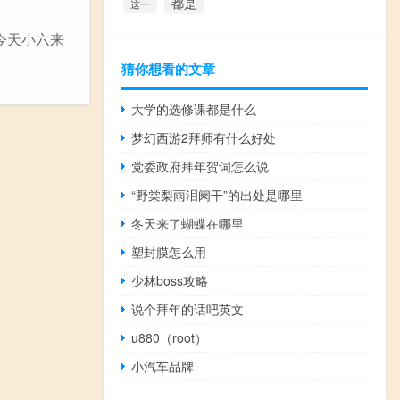
都是
这一
今天小六来
猜你想看的文章
大学的选修课都是什么
梦幻西游2拜师有什么好处
党委政府拜年贺词怎么说
“野棠梨雨泪阑干”的出处是哪里
冬天来了蝴蝶在哪里
塑封膜怎么用
少林boss攻略
说个拜年的话吧英文
u880（root）
小汽车品牌