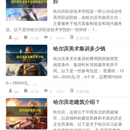
好
哈尔滨职业技术学院是一所公办综合性
高等职业院校，由哈尔滨市政府主办，
主要服务于地方装备制造业和现代服务
业。以下是对哈尔滨职业技术学院的一些评价： 1...
ge
12-28
0
441
文章列表
哈尔滨美术集训多少钱
哈尔滨美术生集训的费用因班级类型、
画室条件、集训时长等因素而有所不
同。以下是一些参考信息： 普通班：15
00—3000元/月，6个月，总费用约900
0—18000元。 ...
ge
12-23
0
927
文章列表
哈尔滨老建筑介绍？
哈尔滨，这座位于中国东北的美丽城
市，以其独特的建筑风格和丰富的历史
文化而著称。以下是关于哈尔滨几处著