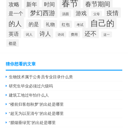
春节
春节期间
攻略
时间
新年
梦幻西游
疫情
游戏
是一个
汤圆
父母
自己的
的人
的是
礼物
红包
考试
还不
诗人
英语
词人
费用
诗词
这一
都是
猜你想看的文章
生物技术属于公务员专业目录什么类
研究生毕业必须过六级吗
建筑工地过年怕什么人
“楼前归客怨秋梦”的出处是哪里
“超无为以至清兮”的出处是哪里
“腊烟垂绿芜”的出处是哪里