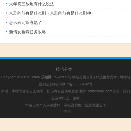
大年初三放炮有什么说法
京剧的前身是什么剧（京剧的前身是什么剧种）
怎么煮元宵煮熟了
新倩女幽魂任务攻略
技巧分类
Copyright © 2012 - 2026
乐拍网
Powered by
网站分类目录
|
精选推荐文章
|
网站地
图
|
疑难解答
陕ICP备05009492号
声明：本站内容来自互联网，如信息有错误可发邮件到f_fb#foxmail.com说明，我们
会及时纠正，谢谢
本站仅为个人兴趣爱好，不接盈利性广告及商业合作
小男孩