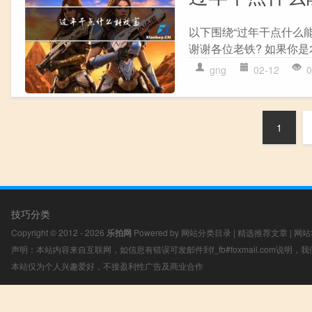
以下围绕“过年干点什么
谢谢各位老铁? 如果你是农
gng
02-12
0
1
技巧分类
Copyright © 2012 - 2026
乐拍网
Powered by
网站分类目录
|
精选推荐文章
|
网站
声明：本站内容来自互联网，如信息有错误可发邮件到f_fb#foxmail.com说明
本站仅为个人兴趣爱好，不接盈利性广告及商业合作