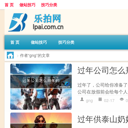
首 页
做站技巧
技巧分类
首 页
做站技巧
技巧分类
>
作者“gng”的文章
过年公司怎么
过年了，公司给你准备了
公司在放假前会给每个人
gng
02-17
0
过年供泰山奶