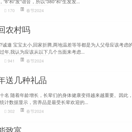
“8”和“发”谐音，所以“380”和“生发发...
170
春节2024
回农村吗
?诚邀 宝宝太小,回家折腾,两地温差等等都是为人父母应该考虑的
年,我认为应该从以下几个当面来考虑...
941
春节2024
年送几种礼品
十名 随着年龄增长，长辈们的身体健康变得越来越重要。因此
统计数据显示，营养品是最受长辈欢迎的...
302
春节2024
能致富