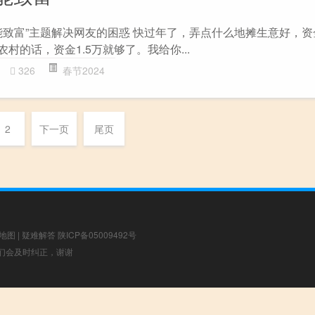
能致富”主题解决网友的困惑 快过年了，弄点什么地摊生意好，
村的话，资金1.5万就够了。我给你...
326
春节2024
2
下一页
尾页
地图
|
疑难解答
陕ICP备05009492号
，我们会及时纠正，谢谢