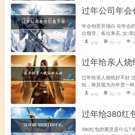
过年公司年会
年会创意开场白 在年会
位领导、各位来宾, 女:亲
gng
02-15
0
过年给亲人烧
过年给亲人烧纸好不好 
纸，将其视为办年货一样
gng
02-15
0
过年给380红
380红包的寓意是什么?