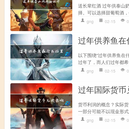
送长辈红酒 过年供泰山
择。可以选择甜葡萄酒，
gng
02-15
0
过年供养鱼在
以下围绕“过年供养鱼在什
过年了，而人们过年都希
gng
02-15
0
过年国际货币
货币利润的概念？实际货
一部分可能不以现金形式
gng
02-15
0