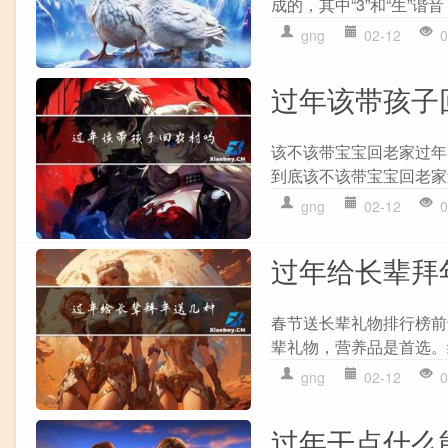
成的，其中“3”和“生”谐音，
gng
02-12
0
过年该带孩子
该不该带宝宝回老家过年
到底该不该带宝宝回老家过
gng
02-12
0
过年给长辈拜
春节送长辈礼物排行榜前
辈礼物，营养品是首选。
gng
02-12
0
过年干点什么