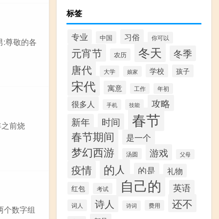
标签
专业
习俗
中国
你可以
:尊敬的各
冬天
元宵节
冬季
农历
唐代
学校
孩子
大学
娘家
宋代
寓意
工作
年初
攻略
很多人
手机
技能
春节
时间
新年
年之前烧
春节期间
是一个
梦幻西游
游戏
汤圆
父母
的人
疫情
的是
礼物
自己的
英语
红包
考试
还不
诗人
词人
费用
诗词
”两个数字组