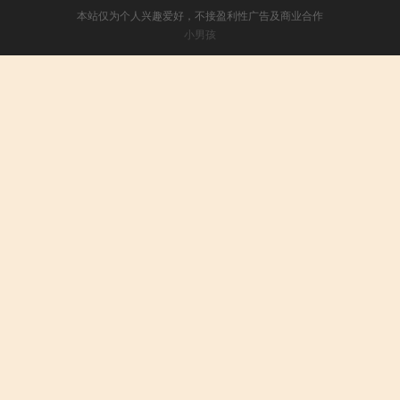
本站仅为个人兴趣爱好，不接盈利性广告及商业合作
小男孩