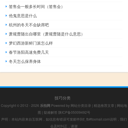
签售会一般多长时间（签售会）
伧鬼意思是什么
杭州的冬天不会缺席吧
萧规曹随出自哪里（萧规曹随是什么意思）
梦幻西游新鲜门派怎么样
春节洛阳高速免费几天
冬天怎么保养身体
技巧分类
Copyright © 2012 - 2026
乐拍网
Powered by
网站分类目录
|
精选推荐文章
|
网站地
图
|
疑难解答
陕ICP备05009492号
声明：本站内容来自互联网，如信息有错误可发邮件到f_fb#foxmail.com说明，我们
会及时纠正，谢谢