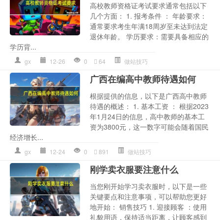
高校教师资格证考试要求通常包括以下
几个方面： 1. 报考条件 ： 年龄要求：
通常要求考生年满18周岁至未达到法定
退休年龄。 学历要求：需要具备相应的
学历背...
gx
12-26
0
64
做站技巧
广西在编高中教师待遇如何
根据提供的信息，以下是广西高中教师
待遇的概述： 1. 基本工资 ： 根据2023
年1月24日的信息，高中教师的基本工
资为3800元，这一数字可能会随着国民
经济增长...
gx
12-24
0
891
做站技巧
刚学卖衣服要注意什么
当您刚开始学习卖衣服时，以下是一些
关键要点和注意事项，可以帮助您更好
地开始： 销售技巧 1. 迎接顾客 ：使用
礼貌用语，保持适当距离，让顾客感到