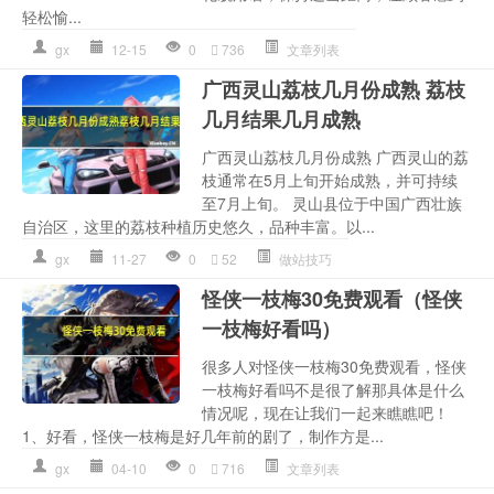
轻松愉...
gx
12-15
0
736
文章列表
广西灵山荔枝几月份成熟 荔枝
几月结果几月成熟
广西灵山荔枝几月份成熟 广西灵山的荔
枝通常在5月上旬开始成熟，并可持续
至7月上旬。 灵山县位于中国广西壮族
自治区，这里的荔枝种植历史悠久，品种丰富。以...
gx
11-27
0
52
做站技巧
怪侠一枝梅30免费观看（怪侠
一枝梅好看吗）
很多人对怪侠一枝梅30免费观看，怪侠
一枝梅好看吗不是很了解那具体是什么
情况呢，现在让我们一起来瞧瞧吧！
1、好看，怪侠一枝梅是好几年前的剧了，制作方是...
gx
04-10
0
716
文章列表