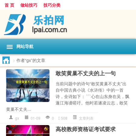
首 页
做站技巧
技巧分类
网站导航
>
作者“gx”的文章
敢笑黄巢不丈夫的上一句
当前问题中的诗句“敢笑黄巢不丈夫”出
自中国古典小说《水浒传》中的一首
诗，全诗如下： ```心在山东身在吴，飘
蓬江海谩嗟吁。他时若遂凌云志，敢笑
黄巢不丈夫...
gx
01-09
0
508
文章列表
高校教师资格证考试要求