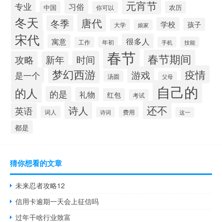
元宵节
专业
习俗
中国
农历
你可以
冬天
唐代
冬季
学校
孩子
大学
娘家
宋代
很多人
寓意
工作
年初
手机
技能
春节
春节期间
攻略
时间
新年
梦幻西游
疫情
游戏
是一个
汤圆
父母
自己的
的人
的是
礼物
红包
考试
还不
诗人
英语
词人
费用
诗词
这一
都是
猜你想看的文章
未来忍者攻略12
信用卡逾期一天会上征信吗
过年干啥行业致富