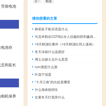
都是
这一
，导致电池
猜你想看的文章
静若处子歇后语是什么
马克米勒在COTA以令人信服的胜利赢得了Trans Am系列TA2冠军
19天鹤顶红番外（19天鹤顶红同人漫画）
出电池存
冬天冰箱什么温度好
博士点硕士点什么意思
状态和延长
rum酒是什么酒
叶选宁混蛋
“十月江南”的出处是哪里
什么海体校招生
的相机保养
女童冬天打底穿什么