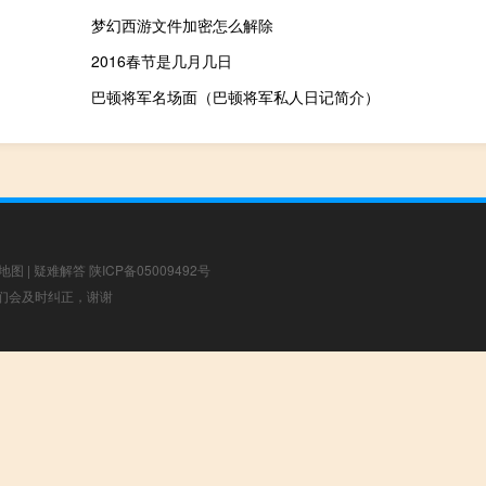
梦幻西游文件加密怎么解除
2016春节是几月几日
巴顿将军名场面（巴顿将军私人日记简介）
地图
|
疑难解答
陕ICP备05009492号
，我们会及时纠正，谢谢