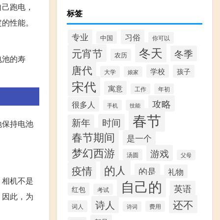
自己跑电，
标签
定的性能。
专业
习俗
中国
你可以
冬天
元宵节
冬季
农历
电池的寿
唐代
学校
孩子
大学
娘家
宋代
寓意
工作
年初
攻略
很多人
手机
技能
春节
时间
新年
地保持电池
春节期间
是一个
梦幻西游
游戏
汤圆
父母
的人
疫情
的是
礼物
，相机不是
自己的
英语
红包
考试
。因此，为
还不
诗人
词人
费用
诗词