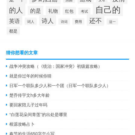
自己的
的人
的是
礼物
红包
考试
还不
诗人
英语
词人
费用
诗词
这一
都是
猜你想看的文章
战争冲突攻略（《统治：国家冲突》初级篇攻略）
就是你过年的时候你猜
日军一个联队多少人和一个团（日军一个联队多少人）
楚乔传宇文h多大年龄
要回家陪儿子过年吗
“白莲花朵间青莲”的出处是哪里
根源攻略占卜
春节的生活650字怎么写