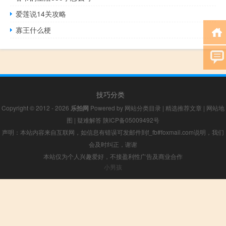
爱莲说14关攻略
寡王什么梗
技巧分类
Copyright © 2012 - 2026
乐拍网
Powered by
网站分类目录
|
精选推荐文章
|
网站地
图
|
疑难解答
陕ICP备05009492号
声明：本站内容来自互联网，如信息有错误可发邮件到f_fb#foxmail.com说明，我们
会及时纠正，谢谢
本站仅为个人兴趣爱好，不接盈利性广告及商业合作
小男孩