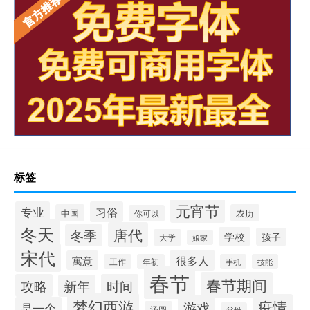
标签
元宵节
专业
习俗
中国
农历
你可以
冬天
唐代
冬季
学校
孩子
大学
娘家
宋代
很多人
寓意
工作
年初
手机
技能
春节
春节期间
攻略
时间
新年
梦幻西游
疫情
游戏
是一个
汤圆
父母