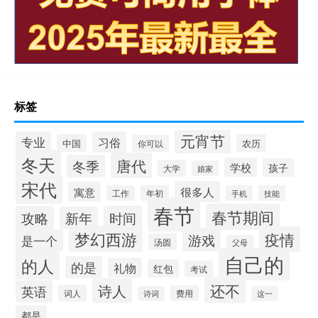
标签
元宵节
专业
习俗
中国
农历
你可以
冬天
唐代
冬季
学校
孩子
大学
娘家
宋代
很多人
寓意
工作
年初
手机
技能
春节
春节期间
攻略
时间
新年
梦幻西游
疫情
游戏
是一个
汤圆
父母
自己的
的人
的是
礼物
红包
考试
还不
诗人
英语
词人
费用
诗词
这一
都是