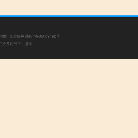
地图
|
疑难解答
陕ICP备05009492号
，我们会及时纠正，谢谢