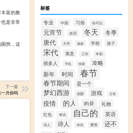
标签
有丰富的教
升也是非常
专业
习俗
中国
你可以
冬天
元宵节
冬季
农历
唐代
学校
孩子
的困扰，这
大学
娘家
宋代
寓意
工作
年初
攻略
很多人
手机
技能
春节
时间
新年
春节期间
是一个
下一篇
梦幻西游
游戏
在一月份吗
汤圆
父母
的人
疫情
的是
礼物
自己的
英语
红包
考试
还不
诗人
词人
费用
诗词