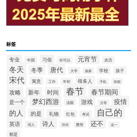
标签
元宵节
专业
习俗
中国
农历
你可以
冬天
唐代
冬季
学校
孩子
大学
娘家
宋代
很多人
寓意
工作
年初
手机
技能
春节
春节期间
攻略
时间
新年
梦幻西游
疫情
游戏
是一个
汤圆
父母
自己的
的人
的是
礼物
红包
考试
还不
诗人
英语
词人
费用
诗词
这一
都是