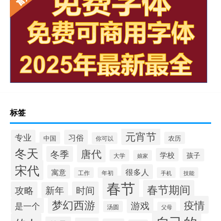
标签
元宵节
专业
习俗
中国
农历
你可以
冬天
唐代
冬季
学校
孩子
大学
娘家
宋代
很多人
寓意
工作
年初
手机
技能
春节
春节期间
攻略
时间
新年
梦幻西游
疫情
游戏
是一个
汤圆
父母