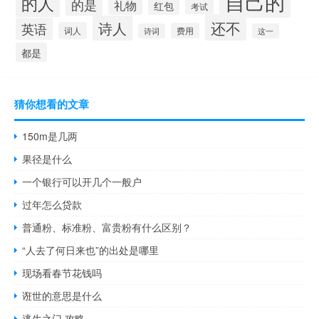
自己的
的人
的是
礼物
红包
考试
还不
诗人
英语
词人
费用
诗词
这一
都是
猜你想看的文章
150m是几两
果径是什么
一个银行可以开几个一般户
过年怎么贷款
普通粉、标准粉、富贵粉有什么区别？
“人去了何日来也”的出处是哪里
现场看春节花钱吗
诳世的意思是什么
逃生之门 攻略