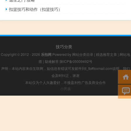
扣篮技巧和动作（扣篮技巧）
技巧分类
Copyright © 2012 - 2026
乐拍网
Powered by
网站分类目录
|
精选推荐文章
|
网站地
图
|
疑难解答
陕ICP备05009492号
声明：本站内容来自互联网，如信息有错误可发邮件到f_fb#foxmail.com说明，我们
会及时纠正，谢谢
本站仅为个人兴趣爱好，不接盈利性广告及商业合作
小男孩