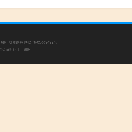
地图
|
疑难解答
陕ICP备05009492号
，我们会及时纠正，谢谢