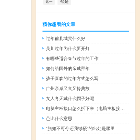
都是
这一
猜你想看的文章
过年前县城卖什么好
吴川过年为什么要开灯
有哪些适合春节过年的工作
如何给国外的亲戚拜年
孩子喜欢的过年方式怎么写
广州亲戚又食又拎典故
女人冬天戴什么帽子好呢
电脑主板接口怎么拆下来（电脑主板接口）
芭比什么意思
“脱如不可兮还我锄耰”的出处是哪里