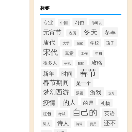
标签
专业
习俗
中国
你可以
冬天
元宵节
冬季
农历
唐代
学校
孩子
大学
娘家
宋代
寓意
工作
年初
攻略
很多人
手机
技能
春节
时间
新年
春节期间
是一个
梦幻西游
游戏
汤圆
父母
的人
疫情
的是
礼物
自己的
英语
红包
考试
还不
诗人
词人
费用
诗词