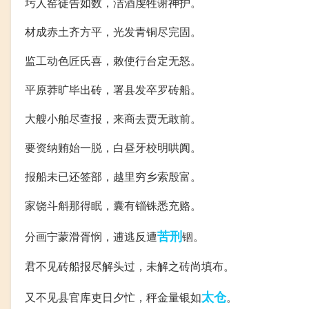
圬人窑徒告如数，洁酒虔牲谢神护。
材成赤土齐方平，光发青铜尽完固。
监工动色匠氏喜，敕使行台定无怒。
平原莽旷毕出砖，署县发卒罗砖船。
大艘小舶尽查报，来商去贾无敢前。
要资纳贿始一脱，白昼牙校明哄阗。
报船未已还签部，越里穷乡索殷富。
家饶斗斛那得眠，囊有锱铢悉充赂。
苦刑
分画宁蒙滑胥悯，逋逃反遭
锢。
君不见砖船报尽解头过，未解之砖尚填布。
太仓
又不见县官库吏日夕忙，秤金量银如
。