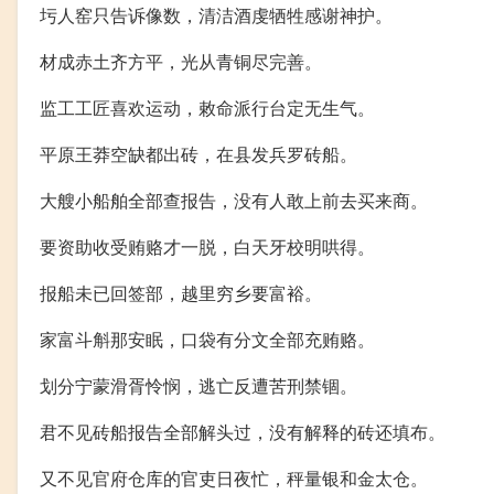
圬人窑只告诉像数，清洁酒虔牺牲感谢神护。
材成赤土齐方平，光从青铜尽完善。
监工工匠喜欢运动，敕命派行台定无生气。
平原王莽空缺都出砖，在县发兵罗砖船。
大艘小船舶全部查报告，没有人敢上前去买来商。
要资助收受贿赂才一脱，白天牙校明哄得。
报船未已回签部，越里穷乡要富裕。
家富斗斛那安眠，口袋有分文全部充贿赂。
划分宁蒙滑胥怜悯，逃亡反遭苦刑禁锢。
君不见砖船报告全部解头过，没有解释的砖还填布。
又不见官府仓库的官吏日夜忙，秤量银和金太仓。