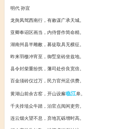
明代 孙宜
龙舆凤驾西南行，有敕谋广承天城。
亚卿奉诏区画当，内侍督作简命精。
湖南州县半雕敝，募徒取具无横征。
昨来羽檄冲宵至，御堲皇砖坐兹地。
县令封柴重纷扰，藩司处价良宽倍。
百金须砖仅过万，民力官州足供费。
临江
黄湖山前余古窑，开山设廨
皋。
千夫抟埴众牛踏，泊官点阅闲吏劳。
连云烟火望不息，弃地瓦砾增时高。