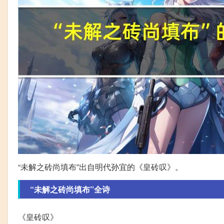
“未解之砖尚填布”出自明代孙宜的《皇砖叹》。
“未解之砖尚填布”全诗
《皇砖叹》