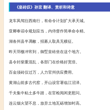
《皇砖叹》孙宜 翻译、赏析和诗意
龙车凤驾往西南行，有命令计划扩大承天城。
亚卿奉诏令规划应当，内侍督作简单命令精。
湖各州县半凋敝，招募人取具无横征。
昨天羽檄冲宵到，御堲皇砖坐在这个地方。
县令封柴重混乱，各部门在价格好宽倍。
百金须砖仅过万，人力官州供应费用。
黄湖山前多古代窑，开山设官署临江沼泽。
千夫集中粘土多牛踏，在官检阅闲吏慰问。
连云烟火望不息，放弃土地瓦砾增加时高。