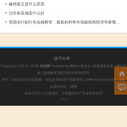
赫然挺立是什么意思
过年前县城卖什么好
英国央行副行长拉姆斯登：最新的利率市场曲线和经济学家预测与外部预测者一致他们对供应前景的看法比货币政策委员会更为乐观
技巧分类
Copyright © 2012 - 2026
乐拍网
Powered by
网站分类目录
|
精选推荐文章
|
网站地
图
|
疑难解答
陕ICP备05009492号
声明：本站内容来自互联网，如信息有错误可发邮件到f_fb#foxmail.com说明，我们
会及时纠正，谢谢
本站仅为个人兴趣爱好，不接盈利性广告及商业合作
小男孩