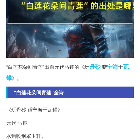
丹砂
宁海
瓦
“白莲花朵间青莲”出自元代马钰的《玩
赠
于
罐
》。
“白莲花朵间青莲”全诗
《玩丹砂 赠宁海于瓦罐》
元代 马钰
水狗喷烟罩玉轩。