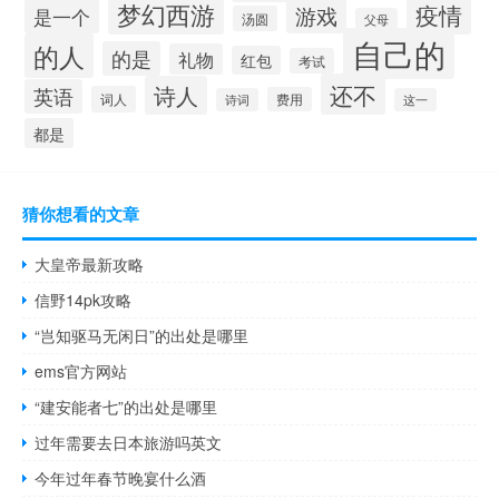
梦幻西游
疫情
游戏
是一个
汤圆
父母
自己的
的人
的是
礼物
红包
考试
还不
诗人
英语
词人
费用
诗词
这一
都是
猜你想看的文章
大皇帝最新攻略
信野14pk攻略
“岂知驱马无闲日”的出处是哪里
ems官方网站
“建安能者七”的出处是哪里
过年需要去日本旅游吗英文
今年过年春节晚宴什么酒