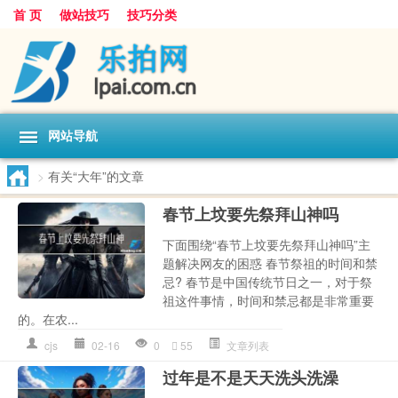
首 页
做站技巧
技巧分类
网站导航
>
有关“大年”的文章
春节上坟要先祭拜山神吗
下面围绕“春节上坟要先祭拜山神吗”主
题解决网友的困惑 春节祭祖的时间和禁
忌? 春节是中国传统节日之一，对于祭
祖这件事情，时间和禁忌都是非常重要
的。在农...
cjs
02-16
0
55
文章列表
过年是不是天天洗头洗澡