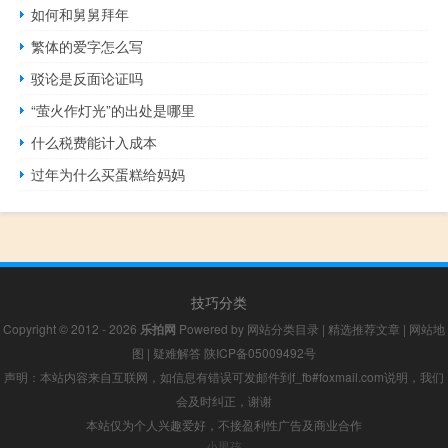
如何和舅舅拜年
繁体的爱字怎么写
驳论是反面论证吗
“萤火作灯光”的出处是哪里
什么税费能计入成本
过年为什么买蛋糕给妈妈
技巧分类
Copyright © 2012 - 2026
乐拍网
Powered by
网站分类目录
|
精选推荐文章
|
网站地
图
|
疑难解答
陕ICP备05009492号
声明：本站内容来自互联网，如信息有错误可发邮件到f_fb#foxmail.com说明，我们
会及时纠正，谢谢
本站仅为个人兴趣爱好，不接盈利性广告及商业合作
小男孩