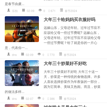
是春节由虞...
乐拍
02-09
0
671
春节2024
大年三十给妈妈买衣服好吗
远嫁山东，父母还年轻。过年过节应不
应该给父母一些过节费呢? 远嫁山东，
父母还年轻。过年过节应不应该给父母
一些过节费呢？给了就是你的一片心
意，代表你一...
dns
02-09
0
770
春节2024
大年三十炒菜好不好吃
大年三十炒菜好不好吃 大年三十这一
天，炒菜是一种传统的食物选择。许多
人喜欢选择炒菜作为年夜饭的一部分，
因为它简单、美味又热闹。而且，炒菜
的做法多样...
dns
02-07
0
386
春节2024