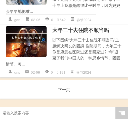
十早上我总是醒得比平时早，因为妈妈
会早早地把准...
gdn
02-06
0
642
春节2024
大年三十去住院不顺当吗
以下围绕“大年三十去住院不顺当吗”主
题解决网友的困惑 住院期间，大年三十
你是愿意在医院过还是回家过? “年”凝
聚了我们中国人的一种思乡情节、团圆
情节。每...
dns
02-06
0
191
春节2024
下一页
☚