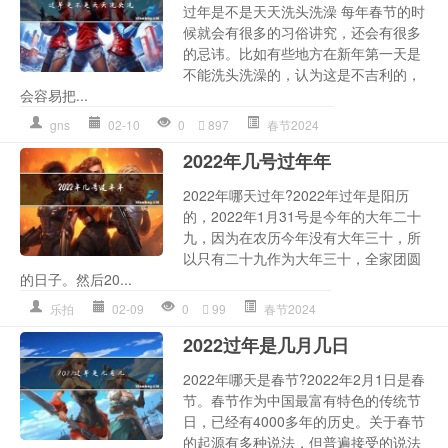
过年是不是天天洗头洗澡 每年春节的时
候就会有很多的习俗讲究，还会有很多
的忌讳。比如有些地方在新年第一天是
不能洗头洗澡的，认为这是不吉利的，
会容易把...
gns
02-10
0
897
春节2024
2022年几号过年年
2022年哪天过年?2022年过年是阳历
的，2022年1月31号是今年的大年二十
九，因为在农历今年没有大年三十，所
以只有二十九作为大年三十，全家团圆
的日子。然后20...
乐拍
02-09
0
99
春节2024
2022过年是几月几日
2022年哪天是春节?2022年2月1日是春
节。春节作为中国最富有特色的传统节
日，已经有4000多年的历史。关于春节
的起源有多种说法，但普遍接受的说法