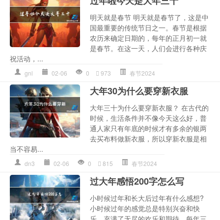
过年啦今天是大年三十
明天就是春节 明天就是春节了，这是中
国最重要的传统节日之一。春节是根据
农历来确定日期的，每年的正月初一就
是春节。在这一天，人们会进行各种庆
祝活动，...
gnl
02-06
0
973
春节2024
大年30为什么要穿新衣服
大年三十为什么要穿新衣服？ 在古代的
时候，生活条件并不像今天这么好，普
通人家只有年底的时候才有多余的银两
去买布料做新衣服，所以穿新衣服是相
当不容易...
dn3
02-06
0
815
春节2024
过大年感悟200字怎么写
小时候过年和长大后过年有什么感想?
小时候过年的感觉总是特别兴奋和快
乐，充满了无尽的欢乐和期待。每年三