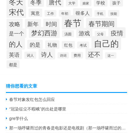
冬天
唐代
冬季
学校
孩子
大学
娘家
宋代
很多人
寓意
工作
年初
手机
技能
春节
春节期间
攻略
时间
新年
梦幻西游
疫情
游戏
是一个
汤圆
父母
自己的
的人
的是
礼物
红包
考试
还不
诗人
英语
词人
费用
诗词
这一
都是
猜你想看的文章
春节对象发红包怎么回应
“冠染征尘不暇峨”的出处是哪里
gre学什么
那一场呼啸而过的青春是电影还是电视剧（那一场呼啸而过的青春怎么样）