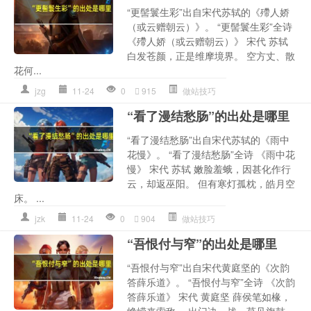
“更髻鬟生彩”出自宋代苏轼的《殢人娇
（或云赠朝云）》。 “更髻鬟生彩”全诗
《殢人娇（或云赠朝云）》 宋代 苏轼
白发苍颜，正是维摩境界。 空方丈、散
花何...
jzg
11-24
0
915
做站技巧
“看了漫结愁肠”的出处是哪里
“看了漫结愁肠”出自宋代苏轼的《雨中
花慢》。 “看了漫结愁肠”全诗 《雨中花
慢》 宋代 苏轼 嫩脸羞蛾，因甚化作行
云，却返巫阳。 但有寒灯孤枕，皓月空
床。 ...
jzk
11-24
0
904
做站技巧
“吾恨付与窄”的出处是哪里
“吾恨付与窄”出自宋代黄庭坚的《次韵
答薛乐道》。 “吾恨付与窄”全诗 《次韵
答薛乐道》 宋代 黄庭坚 薛侯笔如椽，