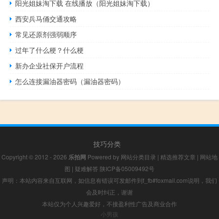
阳光姐妹淘下载 在线播放（阳光姐妹淘下载）
西安兵马俑交通攻略
常见还原剂强弱顺序
过年了什么梗？什么梗
新办企业社保开户流程
怎么连接漏油器密码（漏油器密码）
技巧分类
Copyright © 2012 - 2026
乐拍网
Powered by
网站分类目录
|
精选推荐文章
|
网站地
图
|
疑难解答
陕ICP备05009492号
声明：本站内容来自互联网，如信息有错误可发邮件到f_fb#foxmail.com说明，我们
会及时纠正，谢谢
本站仅为个人兴趣爱好，不接盈利性广告及商业合作
小男孩