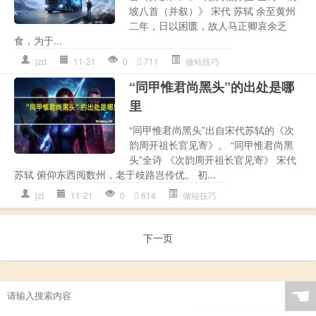
坡八首（并叙）》 宋代 苏轼 余至黄州
二年，日以困匮，故人马正卿哀余乏
食，为于...
jzd
11-21
0
711
做站技巧
“同甲惟君尚黑头”的出处是哪
里
“同甲惟君尚黑头”出自宋代苏轼的《次
韵周开祖长官见寄》。 “同甲惟君尚黑
头”全诗 《次韵周开祖长官见寄》 宋代
苏轼 俯仰东西阅数州，老于歧路岂伶优。 初...
jzt
11-21
0
614
做站技巧
下一页
☚