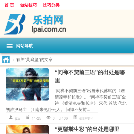
首 页
做站技巧
技巧分类
网站导航
>
有关“黄庭坚”的文章
“问禅不契前三语”的出处是哪
里
“问禅不契前三语”出自宋代苏轼的《赠
清凉寺和长老》。 “问禅不契前三语”全
诗 《赠清凉寺和长老》 宋代 苏轼 代北
初辞没马尘，江南来见卧云人。 问禅不契前...
jzw
11-25
0
406
做站技巧
“更髻鬟生彩”的出处是哪里