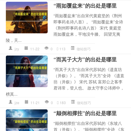
“雨如覆盆来”的出处是哪里
“雨如覆盆来”出自宋代黄庭坚的《荆州
即事药名诗八首》。 “雨如覆盆来”全诗
《荆州即事药名诗八首》 宋代 黄庭坚
雨如覆盆来，平地没牛膝。 回望无夷
陵，天...
jzy
11-22
0
113
做站技巧
“而其子大方”的出处是哪里
“而其子大方”出自宋代苏轼的《遗直坊
（并叙）》。 “而其子大方”全诗 《遗直
坊（并叙）》 宋代 苏轼 富郑公之客李
君讳常，登人也。 故太守李公讳师中，
榜其...
jze
11-21
0
183
做站技巧
“颠倒相撑拄”的出处是哪里
“颠倒相撑拄”出自宋代苏轼的《东坡八
首（并叙）》。 “颠倒相撑拄”全诗 《东