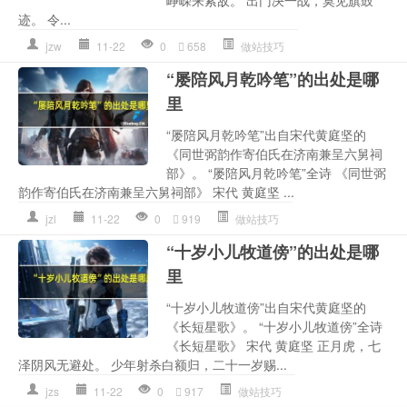
峥嵘来索敌。 出门决一战，莫见旗鼓
迹。 令...
jzw
11-22
0
658
做站技巧
“屡陪风月乾吟笔”的出处是哪
里
“屡陪风月乾吟笔”出自宋代黄庭坚的
《同世弼韵作寄伯氏在济南兼呈六舅祠
部》。 “屡陪风月乾吟笔”全诗 《同世弼
韵作寄伯氏在济南兼呈六舅祠部》 宋代 黄庭坚 ...
jzl
11-22
0
919
做站技巧
“十岁小儿牧道傍”的出处是哪
里
“十岁小儿牧道傍”出自宋代黄庭坚的
《长短星歌》。 “十岁小儿牧道傍”全诗
《长短星歌》 宋代 黄庭坚 正月虎，七
泽阴风无避处。 少年射杀白额归，二十一岁赐...
jzs
11-22
0
917
做站技巧