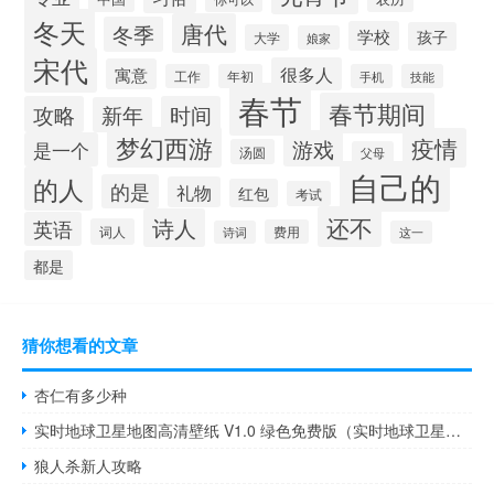
冬天
唐代
冬季
学校
孩子
大学
娘家
宋代
很多人
寓意
工作
年初
手机
技能
春节
春节期间
攻略
时间
新年
梦幻西游
疫情
游戏
是一个
汤圆
父母
自己的
的人
的是
礼物
红包
考试
还不
诗人
英语
词人
费用
诗词
这一
都是
猜你想看的文章
杏仁有多少种
实时地球卫星地图高清壁纸 V1.0 绿色免费版（实时地球卫星地图高清壁纸 V1.0 绿色免费版功能简介）
狼人杀新人攻略