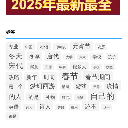
标签
元宵节
专业
习俗
中国
农历
你可以
冬天
唐代
冬季
学校
孩子
大学
娘家
宋代
很多人
寓意
工作
年初
手机
技能
春节
春节期间
攻略
时间
新年
梦幻西游
疫情
游戏
是一个
汤圆
父母
自己的
的人
的是
礼物
红包
考试
还不
诗人
英语
词人
费用
诗词
这一
都是