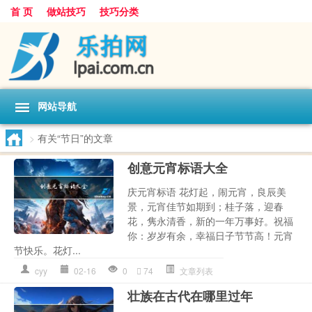
首 页
做站技巧
技巧分类
网站导航
>
有关“节日”的文章
创意元宵标语大全
庆元宵标语 花灯起，闹元宵，良辰美
景，元宵佳节如期到；桂子落，迎春
花，隽永清香，新的一年万事好。祝福
你：岁岁有余，幸福日子节节高！元宵
节快乐。花灯...
cyy
02-16
0
74
文章列表
壮族在古代在哪里过年