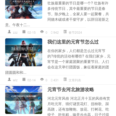
壮族最重要的节日是哪一个? 壮族有许
多传统节日，其中最重要的节日是春
节。除夕晚上，全家人要一起聚餐，共
同烧木碳或者干柴守岁，以辞旧迎新之
意。午夜十二...
zzz
02-15
0
942
春节2024
我们这里的元宵节怎么过
在你的家乡，人们都是怎么过元宵节
的?传统的活动有哪些? 在我们家乡，元
宵节是一个家庭团聚的重要节日。人们
会在这天举行团圆饭，象征着家庭的团
团圆圆和和...
wlz
02-14
0
431
文章列表
元宵节去河北旅游攻略
河北元宵风俗 河北正月十五的风俗有赏
月吃元宵、猜灯谜赏花灯、扭秧歌、踩
高跷，还有放鞭炮、放花、打树花、吃
饺子、吃年糕，喻意步步高，日子过得