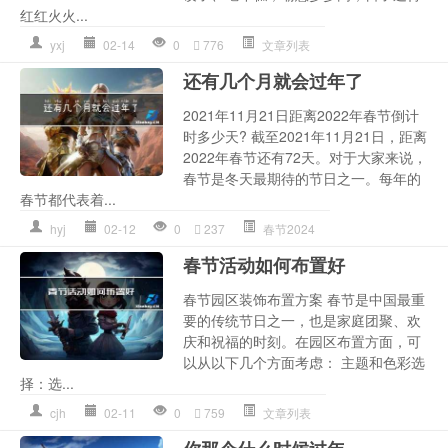
红红火火...
yxj
02-14
0
776
文章列表
还有几个月就会过年了
2021年11月21日距离2022年春节倒计
时多少天? 截至2021年11月21日，距离
2022年春节还有72天。对于大家来说，
春节是冬天最期待的节日之一。每年的
春节都代表着...
hyj
02-12
0
237
春节2024
春节活动如何布置好
春节园区装饰布置方案 春节是中国最重
要的传统节日之一，也是家庭团聚、欢
庆和祝福的时刻。在园区布置方面，可
以从以下几个方面考虑： 主题和色彩选
择：选...
cjh
02-11
0
759
文章列表