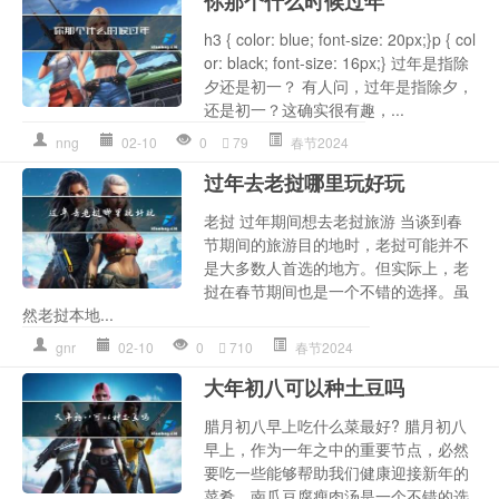
你那个什么时候过年
h3 { color: blue; font-size: 20px;}p { col
or: black; font-size: 16px;} 过年是指除
夕还是初一？ 有人问，过年是指除夕，
还是初一？这确实很有趣，...
nng
02-10
0
79
春节2024
过年去老挝哪里玩好玩
老挝 过年期间想去老挝旅游 当谈到春
节期间的旅游目的地时，老挝可能并不
是大多数人首选的地方。但实际上，老
挝在春节期间也是一个不错的选择。虽
然老挝本地...
gnr
02-10
0
710
春节2024
大年初八可以种土豆吗
腊月初八早上吃什么菜最好? 腊月初八
早上，作为一年之中的重要节点，必然
要吃一些能够帮助我们健康迎接新年的
菜肴。南瓜豆腐瘦肉汤是一个不错的选